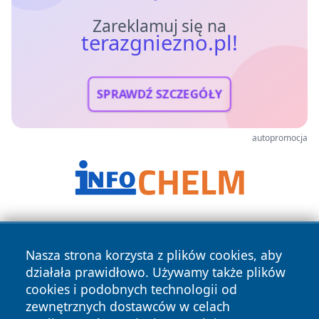
Zareklamuj się na
terazgniezno.pl!
SPRAWDŹ SZCZEGÓŁY
autopromocja
Nasza strona korzysta z plików cookies, aby
działała prawidłowo. Używamy także plików
cookies i podobnych technologii od
zewnętrznych dostawców w celach
Copyright © 2026 terazgniezno.pl Wszystkie prawa