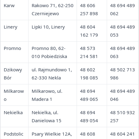
Karw
Rakowo 71, 62-250
48 606
48 694 489
Czerniejewo
257 898
062
Linery
Lipki 10, Linery
48 604
48 694 489
162 179
053
Promno
Promno 80, 62-
48 573
48 694 489
010 Pobiedziska
214 581
063
Dzikowy
ul. Rajmundowo 1,
48 602
48 502 713
Bór
62-330 Nekla
198 085
986
Milkarow
Milkarowo, ul.
48 694
48 694 489
o
Madera 1
489 065
046
Nekielka
Nekielka, ul.
48 694
48 510 932
Danielowa 15
489 054
257
Podstolic
Psary Wielkie 12A,
48 608
48 604 241