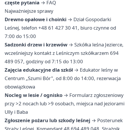
częste pytania
→
FAQ
Najważniejsze sprawy
Drewno opałowe i choinki
→ Dział Gospodarki
Leśnej, telefon +48 61 427 30 41, biuro czynne od
7:00 do 15:00
Sadzonki drzew i krzewów
→ Szkółka leśna Jezierce,
wcześniejszy kontakt z Leśniczym szkółkarzem 694
489 057, godziny od 7:15 do 13:00
Zajęcia edukacyjne dla szkół
→ Edukator leśny w
Centrum „Szumi Bór", od 8:00 do 14:00, rezerwacja
obowiązkowa
Nocleg w lesie / ognisko
→ Formularz zgłoszeniowy
przy >2 nocach lub >9 osobach, miejsca nad jeziorami
Ully i Baba
Zgłoszenie pożaru lub szkody leśnej
→ Posterunek
Straży Leśnej, Komendant 48 694 489 048, Strażnik