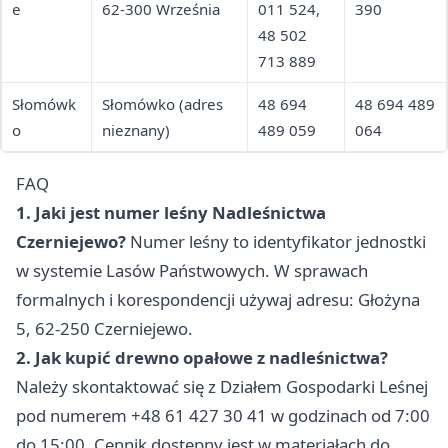
e
62-300 Września
011 524,
390
48 502
713 889
Słomówk
Słomówko (adres
48 694
48 694 489
o
nieznany)
489 059
064
FAQ
1. Jaki jest numer leśny Nadleśnictwa
Czerniejewo?
Numer leśny to identyfikator jednostki
w systemie Lasów Państwowych. W sprawach
formalnych i korespondencji używaj adresu: Głożyna
5, 62-250 Czerniejewo.
2. Jak kupić drewno opałowe z nadleśnictwa?
Należy skontaktować się z Działem Gospodarki Leśnej
pod numerem +48 61 427 30 41 w godzinach od 7:00
do 15:00. Cennik dostępny jest w materiałach do