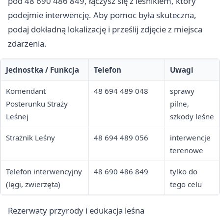
pod 48 690 486 849, łączysz się z leśnikiem, który
podejmie interwencję. Aby pomoc była skuteczna,
podaj dokładną lokalizację i prześlij zdjęcie z miejsca
zdarzenia.
Jednostka / Funkcja
Telefon
Uwagi
Komendant
48 694 489 048
sprawy
Posterunku Straży
pilne,
Leśnej
szkody leśne
Strażnik Leśny
48 694 489 056
interwencje
terenowe
Telefon interwencyjny
48 690 486 849
tylko do
(lęgi, zwierzęta)
tego celu
Rezerwaty przyrody i edukacja leśna