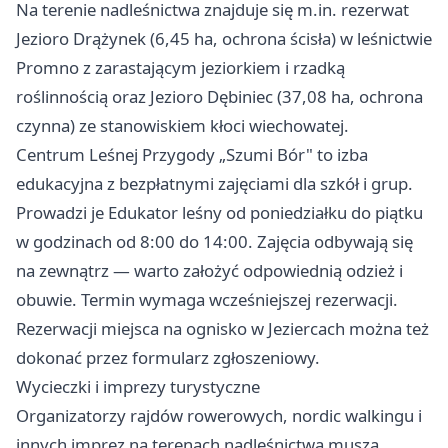
Na terenie nadleśnictwa znajduje się m.in. rezerwat
Jezioro Drążynek (6,45 ha, ochrona ścisła) w leśnictwie
Promno z zarastającym jeziorkiem i rzadką
roślinnością oraz Jezioro Dębiniec (37,08 ha, ochrona
czynna) ze stanowiskiem kłoci wiechowatej.
Centrum Leśnej Przygody „Szumi Bór" to izba
edukacyjna z bezpłatnymi zajęciami dla szkół i grup.
Prowadzi je Edukator leśny od poniedziałku do piątku
w godzinach od 8:00 do 14:00. Zajęcia odbywają się
na zewnątrz — warto założyć odpowiednią odzież i
obuwie. Termin wymaga wcześniejszej rezerwacji.
Rezerwacji miejsca na ognisko w Jeziercach można też
dokonać przez formularz zgłoszeniowy.
Wycieczki i imprezy turystyczne
Organizatorzy rajdów rowerowych, nordic walkingu i
innych imprez na terenach nadleśnictwa muszą