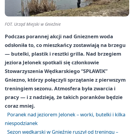
FOT. Urząd Miejski w Gnieźnie
Podczas porannej akcji nad
Gnieznem
woda
odsłoniła to, co mieszkańcy zostawiają na brzegu
— butelki, plastik i resztki grilla. Nad brzegiem
jeziora Jelonek
spotkali się członkowie
Stowarzyszenia Wędkarskiego “SPŁAWIK”
Gniezno
, którzy połączyli sprzątanie z pierwszym
treningiem sezonu. Atmosfera była zwarcia i
pracy — i z nadzieją, że takich poranków będzie
coraz mniej.
Poranek nad jeziorem Jelonek – worki, butelki i kilka
niespodzianek
Sezon wędkarski w Gnieźnie ruszył od treningu –