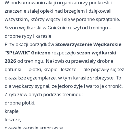
W podsumowaniu akcji organizatorzy podkreślili
znaczenie stałej opieki nad brzegiem i dziękowali
wszystkim, którzy włączyli się w poranne sprzątanie.
Sezon wędkarski w Gnieźnie ruszył od treningu –
drobne ryby i karasie
Przy okazji porządków
Stowarzyszenie Wędkarskie
“SPŁAWIK” Gniezno
rozpoczęło
sezon wędkarski
2026
od treningu. Na łowisku przeważały drobne
gatunki — płotki, krąpie i leszcze — ale pojawiły się też
okazalsze egzemplarze, w tym karasie srebrzyste. To
dla wędkarzy sygnał, że jezioro żyje i warto je chronić.
Z ryb złowionych podczas treningu:
drobne płotki,
krąpie,
leszcze,
okazałe karasie srebrzyste.