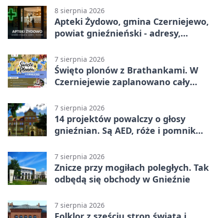
8 sierpnia 2026
Apteki Żydowo, gmina Czerniejewo,
powiat gnieźnieński - adresy,
telefony, godziny otwarcia
7 sierpnia 2026
Święto plonów z Brathankami. W
Czerniejewie zaplanowano cały
dzień atrakcji
7 sierpnia 2026
14 projektów powalczy o głosy
gnieźnian. Są AED, róże i pomnik
Wojtka
7 sierpnia 2026
Znicze przy mogiłach poległych. Tak
odbędą się obchody w Gnieźnie
7 sierpnia 2026
Folklor z sześciu stron świata i