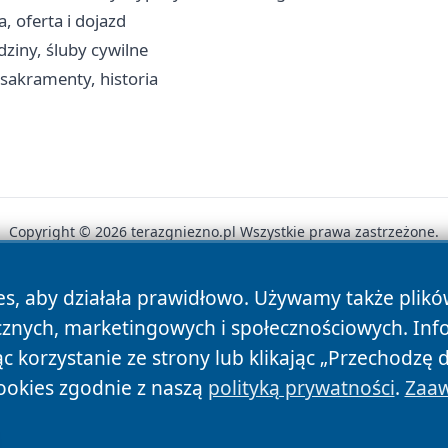
, oferta i dojazd
ziny, śluby cywilne
 sakramenty, historia
Copyright © 2026 terazgniezno.pl Wszystkie prawa zastrzeżone.
es, aby działała prawidłowo. Używamy także plik
News
Autorzy
Polityka Prywatności
Polityka Cookie
cznych, marketingowych i społecznościowych. Inf
 korzystanie ze strony lub klikając „Przechodzę 
ookies zgodnie z naszą
polityką prywatności
.
Zaaw