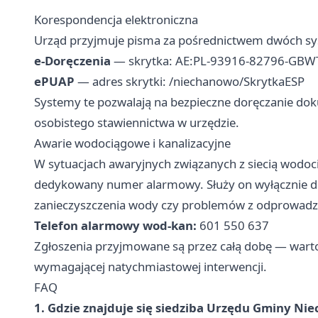
Korespondencja elektroniczna
Urząd przyjmuje pisma za pośrednictwem dwóch sys
e-Doręczenia
— skrytka: AE:PL-93916-82796-GBW
ePUAP
— adres skrytki: /niechanowo/SkrytkaESP
Systemy te pozwalają na bezpieczne doręczanie dok
osobistego stawiennictwa w urzędzie.
Awarie wodociągowe i kanalizacyjne
W sytuacjach awaryjnych związanych z siecią wodoc
dedykowany numer alarmowy. Służy on wyłącznie do 
zanieczyszczenia wody czy problemów z odprowadz
Telefon alarmowy wod-kan:
601 550 637
Zgłoszenia przyjmowane są przez całą dobę — wart
wymagającej natychmiastowej interwencji.
FAQ
1. Gdzie znajduje się siedziba Urzędu Gminy Ni