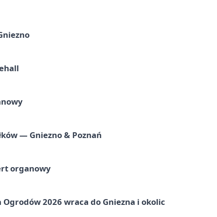
 Gniezno
ehall
ganowy
iołków — Gniezno & Poznań
ert organowy
 Ogrodów 2026 wraca do Gniezna i okolic