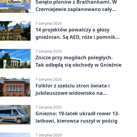
Święto plonów z Brathankami. W
Czerniejewie zaplanowano cały
dzień atrakcji
7 sierpnia 2026
14 projektów powalczy o głosy
gnieźnian. Są AED, róże i pomnik
Wojtka
7 sierpnia 2026
Znicze przy mogiłach poległych.
Tak odbędą się obchody w Gnieźnie
7 sierpnia 2026
Folklor z sześciu stron świata i
jubileuszowe widowisko na
gnieźnieńskim Rynku
7 sierpnia 2026
Gniezno: 19-latek ukradł rower 13-
latkowi, kierowca ruszył w pościg
7 sierpnia 2026