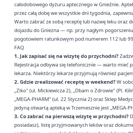
całodobowego dyżuru aptecznego w Gnieźnie. Apteka
przez całą dobę we wszystkie dni tygodnia, zapewni
Warto zabrać ze sobą receptę lub nazwę leku oraz 
dojazdu do Gniezna — np. przy nagłym pogorszeniu
pogotowiem ratunkowym pod numerem 112 lub 99
FAQ
1. Jak zapisać się na wizytę do przychodni?
Zadzw
Rejestracja odbywa się telefonicznie — warto mieć
lekarza. Niektórzy lekarze przyjmują również pacj
2. Gdzie zrealizować receptę w weekend?
W sobot
„Ziko" (ul. Mickiewicza 2), „Dbam o Zdrowie" (Pl. Kil
„MEGA-PHARM" (ul. 22 Stycznia 2) oraz Sklep Medyczn
jedyną otwartą apteką w Trzemesznie jest „MEGA-PH
3. Co zabrać na pierwszą wizytę w przychodni?
D
posiadasz), listę przyjmowanych leków oraz dokument