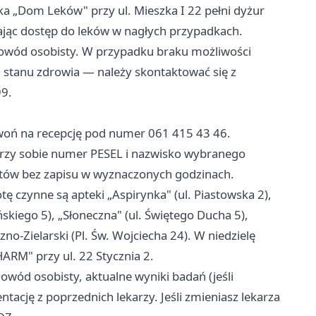
 „Dom Leków" przy ul. Mieszka I 22 pełni dyżur
ając dostęp do leków w nagłych przypadkach.
dowód osobisty. W przypadku braku możliwości
 stanu zdrowia — należy skontaktować się z
9.
oń na recepcję pod numer 061 415 43 46.
 przy sobie numer PESEL i nazwisko wybranego
entów bez zapisu w wyznaczonych godzinach.
ę czynne są apteki „Aspirynka" (ul. Piastowska 2),
ińskiego 5), „Słoneczna" (ul. Świętego Ducha 5),
o-Zielarski (Pl. Św. Wojciecha 24). W niedzielę
ARM" przy ul. 22 Stycznia 2.
owód osobisty, aktualne wyniki badań (jeśli
ację z poprzednich lekarzy. Jeśli zmieniasz lekarza