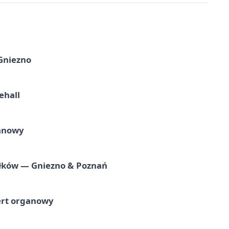
 Gniezno
ehall
ganowy
iołków — Gniezno & Poznań
ert organowy