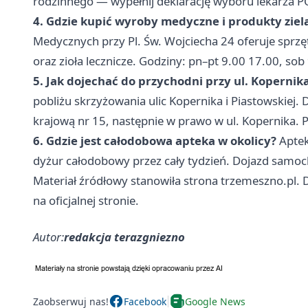
rodzinnego — wypełnij deklarację wyboru lekarza P
4. Gdzie kupić wyroby medyczne i produkty ziel
Medycznych przy Pl. Św. Wojciecha 24 oferuje sprzę
oraz zioła lecznicze. Godziny: pn–pt 9.00 17.00, sob
5. Jak dojechać do przychodni przy ul. Kopernik
pobliżu skrzyżowania ulic Kopernika i Piastowskie
krajową nr 15, następnie w prawo w ul. Kopernika. P
6. Gdzie jest całodobowa apteka w okolicy?
Aptek
dyżur całodobowy przez cały tydzień. Dojazd samo
Materiał źródłowy stanowiła strona trzemeszno.pl. 
na oficjalnej stronie.
Autor:
redakcja terazgniezno
Zaobserwuj nas!
Facebook
Google News