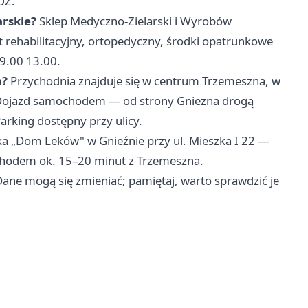
OZ.
arskie?
Sklep Medyczno-Zielarski i Wyrobów
t rehabilitacyjny, ortopedyczny, środki opatrunkowe
 9.00 13.00.
a?
Przychodnia znajduje się w centrum Trzemeszna, w
j. Dojazd samochodem — od strony Gniezna drogą
arking dostępny przy ulicy.
a „Dom Leków" w Gnieźnie przy ul. Mieszka I 22 —
chodem ok. 15–20 minut z Trzemeszna.
Dane mogą się zmieniać; pamiętaj, warto sprawdzić je