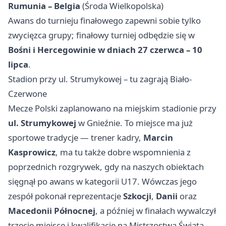
Rumunia – Belgia
(Środa Wielkopolska)
Awans do turnieju finałowego zapewni sobie tylko
zwycięzca grupy; finałowy turniej odbędzie się w
Bośni i Hercegowinie w dniach 27 czerwca – 10
lipca
.
Stadion przy ul. Strumykowej – tu zagrają Biało-
Czerwone
Mecze Polski zaplanowano na miejskim stadionie przy
ul. Strumykowej
w Gnieźnie. To miejsce ma już
sportowe tradycje — trener kadry,
Marcin
Kasprowicz
, ma tu także dobre wspomnienia z
poprzednich rozgrywek, gdy na naszych obiektach
sięgnął po awans w kategorii U17. Wówczas jego
zespół pokonał reprezentacje
Szkocji
,
Danii
oraz
Macedonii Północnej
, a później w finałach wywalczył
trzecie miejsce i kwalifikację na Mistrzostwa Świata.