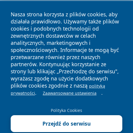
Nasza strona korzysta z plików cookies, aby
działała prawidłowo. Używamy także plików
cookies i podobnych technologii od
zewnętrznych dostawców w celach
Copyright © 2026 terazgniezno.pl Wszystkie prawa
analitycznych, marketingowych i
zastrzeżone.
społecznościowych. Informacje te mogą być
przetwarzane również przez naszych
partnerów. Kontynuując korzystanie ze
Polityka
Polityka
News
Autorzy
strony lub klikając „Przechodzę do serwisu",
Prywatności
Cookies
wyrażasz zgodę na użycie dodatkowych
plików cookies zgodnie z naszą
polityką
.
.
prywatności
Zaawansowane ustawienia
Polityka Cookies
Przejdź do serwisu