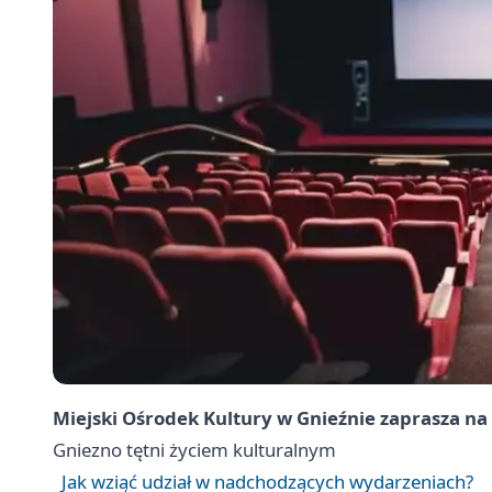
Miejski Ośrodek Kultury w Gnieźnie zaprasza n
Gniezno
tętni życiem kulturalnym
Jak wziąć udział w nadchodzących wydarzeniach?