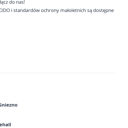
łącz do nas!
RODO i standardów ochrony małoletnich są dostępne
 Gniezno
ehall