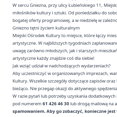
W sercu Gniezna, przy ulicy Łubieńskiego 11, Miejsk
miłośników kultury i sztuki. Od poniedziałku do so
bogatej oferty programowej, a w niedzielę w zależ
Gniezno
tętni życiem kulturalnym
Miejski Ośrodek Kultury to miejsce, które łączy m
artystyczne. W najbliższych tygodniach zaplanowano
uwagę zarówno młodszych, jak i starszych mieszkań
artystyczne każdy znajdzie coś dla siebie!
Jak wziąć udział w nadchodzących wydarzeniach?
Aby uczestniczyć w organizowanych imprezach, warto
Kultury. Wszelkie szczegóły dotyczące zapisów o
bieżąco. Nie przegap okazji do aktywnego spędzenia
W razie pytań lub potrzeby uzyskania dodatkowych 
pod numerem
61 426 46 30
lub drogą mailową na 
spamowaniem. Aby go zobaczyć, konieczne jest w