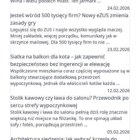
Wilna i wielu polskich miast. Ten jarmark …
24.02.2026
Jesteś wśród 500 tysięcy firm? Nowy eZUS zmienia
zasady gry
Logujesz się do ZUS i nagle wszystko wygląda inaczej.
Mniej zakładek, więcej porządku, komunikaty jak w
skrzynce mailowej. Dla 500 tysięcy firm to nie …
23.02.2026
Siatka na balkon dla kota – jak zapewnić
bezpieczeństwo bez ingerencji w elewację
Współczesne mieszkania coraz częściej wyposażone są w
balkony stwarzające dodatkową przestrzeń
wypoczynkową. Jednak dla właścicieli kotów każda …
12.02.2026
Stolik kawowy czy ława do salonu? Przewodnik po
sercu strefy wypoczynkowej
Stolik kawowy i ława do salonu pełnią dziś rolę znacznie
większą niż miejsce na filiżankę. To one spinają układ
sofy i foteli, porządkują przestrzeń …
05.02.2026
Architektura siedzenia: Jak wybrać krzesła do