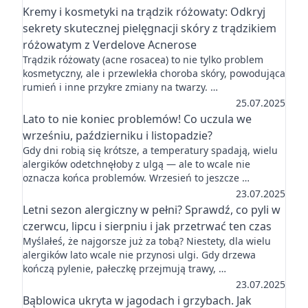
Kremy i kosmetyki na trądzik różowaty: Odkryj
sekrety skutecznej pielęgnacji skóry z trądzikiem
różowatym z Verdelove Acnerose
Trądzik różowaty (acne rosacea) to nie tylko problem
kosmetyczny, ale i przewlekła choroba skóry, powodująca
rumień i inne przykre zmiany na twarzy. …
25.07.2025
Lato to nie koniec problemów! Co uczula we
wrześniu, październiku i listopadzie?
Gdy dni robią się krótsze, a temperatury spadają, wielu
alergików odetchnęłoby z ulgą — ale to wcale nie
oznacza końca problemów. Wrzesień to jeszcze …
23.07.2025
Letni sezon alergiczny w pełni? Sprawdź, co pyli w
czerwcu, lipcu i sierpniu i jak przetrwać ten czas
Myślałeś, że najgorsze już za tobą? Niestety, dla wielu
alergików lato wcale nie przynosi ulgi. Gdy drzewa
kończą pylenie, pałeczkę przejmują trawy, …
23.07.2025
Bąblowica ukryta w jagodach i grzybach. Jak