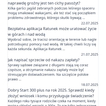
naprawdę groźny jest ten cichy pasożyt?
Kilka garści jagód zebranych podczas leśnego spaceru
mogą smakować wakacjami, ale też stać się początkiem
problemu zdrowotnego, którego skutki bywają …
22.07.2025
Bezpłatna aplikacja Ratunek może uratować życie
w górach i nad wodą
Wyobraź sobie, że tracisz orientację w terenie lub nagle
potrzebujesz pomocy nad wodą. W takiej chwili liczy się
każda sekunda. Aplikacja Ratunek …
21.07.2025
Jak napisać sprzeciw od nakazu zapłaty?
Sprawy sądowe związane z długami stają się coraz
częstsze, a otrzymanie nakazu zapłaty może być
stresującym doświadczeniem. Na szczęście polskie
prawo …
18.07.2025
Dobry Start 300 plus na rok 2025. Sprawdź kiedy
złożyć wniosek i komu przysługuje świadczenie?
Każdego roku tysiące rodziców czeka na moment, kiedy
można składać wnioski o 300+. To nie tylko jednorazowe