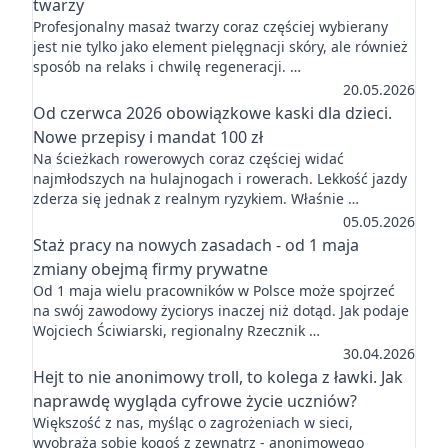
twarzy
Profesjonalny masaż twarzy coraz częściej wybierany
jest nie tylko jako element pielęgnacji skóry, ale również
sposób na relaks i chwilę regeneracji. …
20.05.2026
Od czerwca 2026 obowiązkowe kaski dla dzieci.
Nowe przepisy i mandat 100 zł
Na ścieżkach rowerowych coraz częściej widać
najmłodszych na hulajnogach i rowerach. Lekkość jazdy
zderza się jednak z realnym ryzykiem. Właśnie …
05.05.2026
Staż pracy na nowych zasadach - od 1 maja
zmiany obejmą firmy prywatne
Od 1 maja wielu pracowników w Polsce może spojrzeć
na swój zawodowy życiorys inaczej niż dotąd. Jak podaje
Wojciech Ściwiarski, regionalny Rzecznik …
30.04.2026
Hejt to nie anonimowy troll, to kolega z ławki. Jak
naprawdę wygląda cyfrowe życie uczniów?
Większość z nas, myśląc o zagrożeniach w sieci,
wyobraża sobie kogoś z zewnątrz - anonimowego