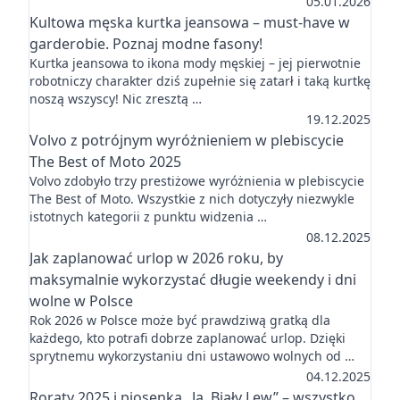
05.01.2026
Kultowa męska kurtka jeansowa – must-have w
garderobie. Poznaj modne fasony!
Kurtka jeansowa to ikona mody męskiej – jej pierwotnie
robotniczy charakter dziś zupełnie się zatarł i taką kurtkę
noszą wszyscy! Nic zresztą …
19.12.2025
Volvo z potrójnym wyróżnieniem w plebiscycie
The Best of Moto 2025
Volvo zdobyło trzy prestiżowe wyróżnienia w plebiscycie
The Best of Moto. Wszystkie z nich dotyczyły niezwykle
istotnych kategorii z punktu widzenia …
08.12.2025
Jak zaplanować urlop w 2026 roku, by
maksymalnie wykorzystać długie weekendy i dni
wolne w Polsce
Rok 2026 w Polsce może być prawdziwą gratką dla
każdego, kto potrafi dobrze zaplanować urlop. Dzięki
sprytnemu wykorzystaniu dni ustawowo wolnych od …
04.12.2025
Roraty 2025 i piosenka „Ja, Biały Lew” – wszystko,