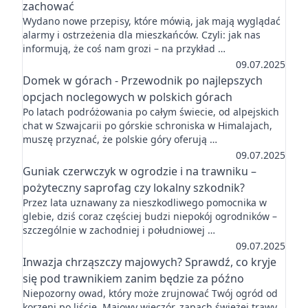
zachować
Wydano nowe przepisy, które mówią, jak mają wyglądać
alarmy i ostrzeżenia dla mieszkańców. Czyli: jak nas
informują, że coś nam grozi – na przykład …
09.07.2025
Domek w górach - Przewodnik po najlepszych
opcjach noclegowych w polskich górach
Po latach podróżowania po całym świecie, od alpejskich
chat w Szwajcarii po górskie schroniska w Himalajach,
muszę przyznać, że polskie góry oferują …
09.07.2025
Guniak czerwczyk w ogrodzie i na trawniku –
pożyteczny saprofag czy lokalny szkodnik?
Przez lata uznawany za nieszkodliwego pomocnika w
glebie, dziś coraz częściej budzi niepokój ogrodników –
szczególnie w zachodniej i południowej …
09.07.2025
Inwazja chrząszczy majowych? Sprawdź, co kryje
się pod trawnikiem zanim będzie za późno
Niepozorny owad, który może zrujnować Twój ogród od
korzeni po liście. Majowy wieczór, zapach świeżej trawy,