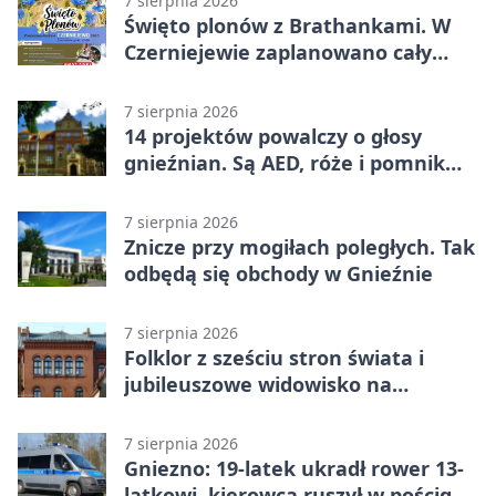
7 sierpnia 2026
Święto plonów z Brathankami. W
Czerniejewie zaplanowano cały
dzień atrakcji
7 sierpnia 2026
14 projektów powalczy o głosy
gnieźnian. Są AED, róże i pomnik
Wojtka
7 sierpnia 2026
Znicze przy mogiłach poległych. Tak
odbędą się obchody w Gnieźnie
7 sierpnia 2026
Folklor z sześciu stron świata i
jubileuszowe widowisko na
gnieźnieńskim Rynku
7 sierpnia 2026
Gniezno: 19-latek ukradł rower 13-
latkowi, kierowca ruszył w pościg