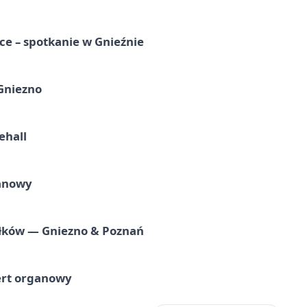
e – spotkanie w Gnieźnie
 Gniezno
ehall
ganowy
iołków — Gniezno & Poznań
ert organowy