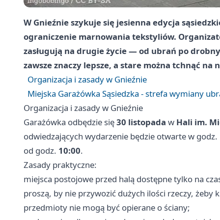
W Gnieźnie szykuje się jesienna edycja sąsiedzk
ograniczenie marnowania tekstyliów. Organizato
zasługują na drugie życie — od ubrań po drobny
zawsze znaczy lepsze, a stare można tchnąć na 
Organizacja i zasady w Gnieźnie
Miejska Garażówka Sąsiedzka - strefa wymiany ub
Organizacja i zasady w Gnieźnie
Garażówka odbędzie się
30 listopada
w
Hali im. M
odwiedzających wydarzenie będzie otwarte w godz.
od godz.
10:00
.
Zasady praktyczne:
miejsca postojowe przed halą dostępne tylko na cz
proszą, by nie przywozić dużych ilości rzeczy, żeby 
przedmioty nie mogą być opierane o ściany;