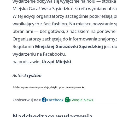
wydarzenie odbywa się wyłącznie na holu — stoiska
Miejska Garażówka Sąsiedzka - strefa wymiany ubr
W tej edycji organizatorzy szczególnie podkreślają
wynikających z fast fashion. Na miejscu powstanie s
ubraniami — bez gotówki, z naciskiem na ponowne u
Organizatorzy zachęcają do informowania znajomych 
Regulamin
Miejskiej Garażówki Sąsiedzkiej
jest d
wydarzeniu na Facebooku.
na podstawie:
Urząd Miejski
.
Autor:
krystian
Zaobserwuj nas!
Facebook
Google News
Nadchodzące wydarzenia