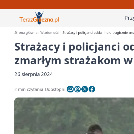
Prz
Strona główna
Wiadomości
Strażacy i policjanci oddali hołd tragicznie 
Strażacy i policjanci o
zmarłym strażakom w
26 sierpnia 2024
2 min czytania
Udostępnij