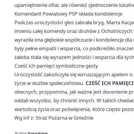
upamiętnienie ofiar, ale również zjednoczenie lokaln
Komendant Powiatowy PSP składa kondolencje
Podczas uroczystości głos zabrała bryg. Marta Ka
imieniu całej komendy oraz druhów z Ochotniczych 
wyraziła ona głębokie współczucie i kondolencje dla 
były pełne empatii i wsparcia, co podkreśliło znac
żałoba stała się wyrazem jedności i wsparcia dla tych,
Cześć ich pamięci symboliczne gesty
Uroczystość zakończyła się wzruszającym apelem o p
życie w służbie społeczeństwu.
CZEŚĆ ICH PAMIĘCI
obecnych, przypomina, jak ważne jest docenienie pr
oddali wszystko, by chronić innych. W takich chwila
wartością życia oraz poświęcenia, które często pozos
Wg inf z: Straż Pożarna w Gnieźnie
Autor:
krystian