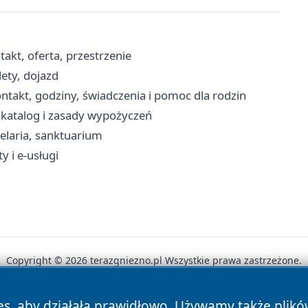
akt, oferta, przestrzenie
ety, dojazd
takt, godziny, świadczenia i pomoc dla rodzin
, katalog i zasady wypożyczeń
elaria, sanktuarium
y i e-usługi
Copyright © 2026 terazgniezno.pl Wszystkie prawa zastrzeżone.
es, aby działała prawidłowo. Używamy także plik