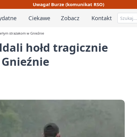
Uwaga! Burze (komunikat RSO)
ydatne
Ciekawe
Zobacz
Kontakt
zmarłym strażakom w Gnieźnie
ddali hołd tragicznie
 Gnieźnie