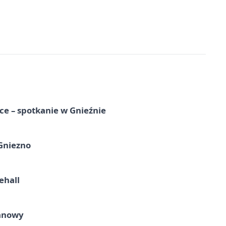
e – spotkanie w Gnieźnie
 Gniezno
ehall
ganowy