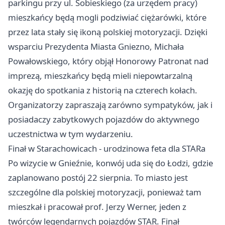
parkingu przy ul. Sobieskiego (za urzędem pracy)
mieszkańcy będą mogli podziwiać ciężarówki, które
przez lata stały się ikoną polskiej motoryzacji. Dzięki
wsparciu Prezydenta Miasta Gniezno, Michała
Powałowskiego, który objął Honorowy Patronat nad
imprezą, mieszkańcy będą mieli niepowtarzalną
okazję do spotkania z historią na czterech kołach.
Organizatorzy zapraszają zarówno sympatyków, jak i
posiadaczy zabytkowych pojazdów do aktywnego
uczestnictwa w tym wydarzeniu.
Finał w Starachowicach - urodzinowa feta dla STARa
Po wizycie w Gnieźnie, konwój uda się do Łodzi, gdzie
zaplanowano postój 22 sierpnia. To miasto jest
szczególne dla polskiej motoryzacji, ponieważ tam
mieszkał i pracował prof. Jerzy Werner, jeden z
twórców legendarnych pojazdów STAR. Finał