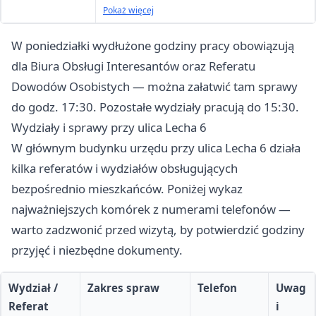
Osobiste)
Pokaż więcej
wtorek–piątek: 7:30-15:30
W poniedziałki wydłużone godziny pracy obowiązują
dla Biura Obsługi Interesantów oraz Referatu
Dowodów Osobistych — można załatwić tam sprawy
do godz. 17:30. Pozostałe wydziały pracują do 15:30.
Wydziały i sprawy przy ulica Lecha 6
W głównym budynku urzędu przy ulica Lecha 6 działa
kilka referatów i wydziałów obsługujących
bezpośrednio mieszkańców. Poniżej wykaz
najważniejszych komórek z numerami telefonów —
warto zadzwonić przed wizytą, by potwierdzić godziny
przyjęć i niezbędne dokumenty.
Wydział /
Zakres spraw
Telefon
Uwag
Referat
i