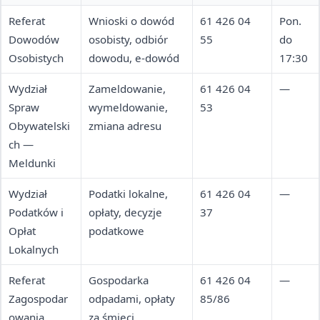
Referat
Wnioski o dowód
61 426 04
Pon.
Dowodów
osobisty, odbiór
55
do
Osobistych
dowodu, e-dowód
17:30
Wydział
Zameldowanie,
61 426 04
—
Spraw
wymeldowanie,
53
Obywatelski
zmiana adresu
ch —
Meldunki
Wydział
Podatki lokalne,
61 426 04
—
Podatków i
opłaty, decyzje
37
Opłat
podatkowe
Lokalnych
Referat
Gospodarka
61 426 04
—
Zagospodar
odpadami, opłaty
85/86
owania
za śmieci