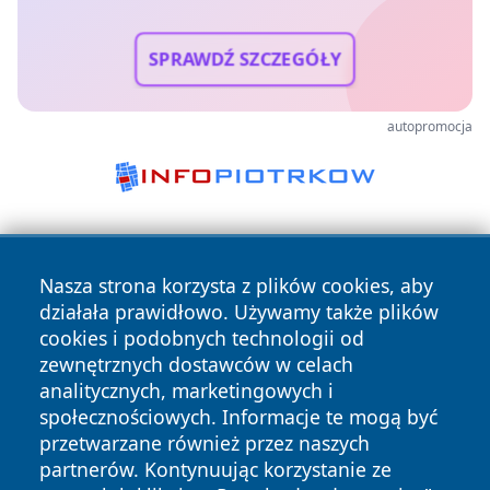
SPRAWDŹ SZCZEGÓŁY
autopromocja
Nasza strona korzysta z plików cookies, aby
działała prawidłowo. Używamy także plików
cookies i podobnych technologii od
zewnętrznych dostawców w celach
Copyright © 2026 terazgniezno.pl Wszystkie prawa
analitycznych, marketingowych i
zastrzeżone.
społecznościowych. Informacje te mogą być
przetwarzane również przez naszych
partnerów. Kontynuując korzystanie ze
Polityka
Polityka
News
Autorzy