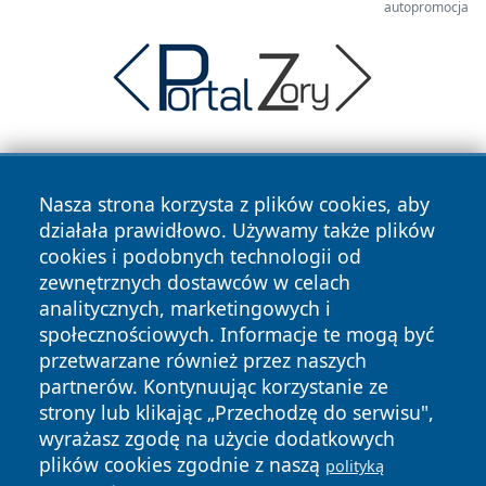
autopromocja
Nasza strona korzysta z plików cookies, aby
działała prawidłowo. Używamy także plików
cookies i podobnych technologii od
zewnętrznych dostawców w celach
Copyright © 2026 terazgniezno.pl Wszystkie prawa
analitycznych, marketingowych i
zastrzeżone.
społecznościowych. Informacje te mogą być
przetwarzane również przez naszych
partnerów. Kontynuując korzystanie ze
Polityka
Polityka
News
Autorzy
strony lub klikając „Przechodzę do serwisu",
Prywatności
Cookies
wyrażasz zgodę na użycie dodatkowych
plików cookies zgodnie z naszą
polityką