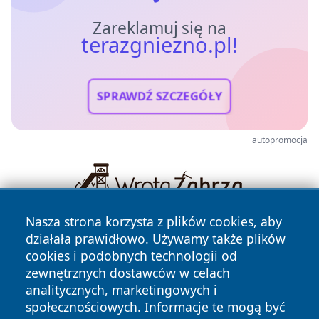
Zareklamuj się na
terazgniezno.pl!
SPRAWDŹ SZCZEGÓŁY
autopromocja
Nasza strona korzysta z plików cookies, aby
działała prawidłowo. Używamy także plików
cookies i podobnych technologii od
zewnętrznych dostawców w celach
analitycznych, marketingowych i
społecznościowych. Informacje te mogą być
Copyright © 2026 terazgniezno.pl Wszystkie prawa