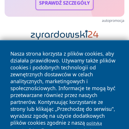
SPRAWDŹ SZCZEGÓŁY
autopromocja
Nasza strona korzysta z plików cookies, aby
działała prawidłowo. Używamy także plików
cookies i podobnych technologii od
zewnętrznych dostawców w celach
analitycznych, marketingowych i
Copyright © 2026 terazgniezno.pl Wszystkie prawa
społecznościowych. Informacje te mogą być
zastrzeżone.
przetwarzane również przez naszych
partnerów. Kontynuując korzystanie ze
strony lub klikając „Przechodzę do serwisu",
Polityka
Polityka
wyrażasz zgodę na użycie dodatkowych
News
Autorzy
Prywatności
Cookies
plików cookies zgodnie z naszą
polityką