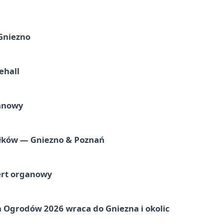
 Gniezno
ehall
ganowy
iołków — Gniezno & Poznań
ert organowy
 Ogrodów 2026 wraca do Gniezna i okolic