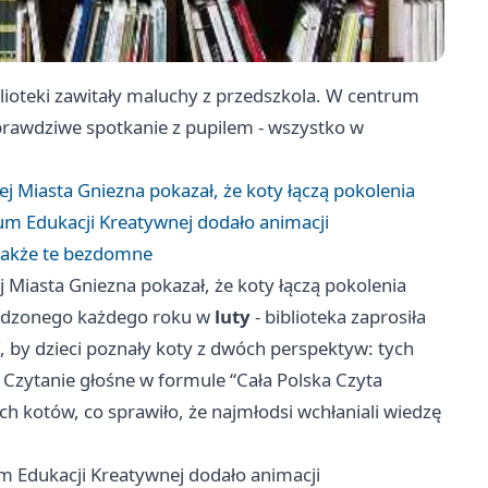
blioteki zawitały maluchy z przedszkola. W centrum
i prawdziwe spotkanie z pupilem - wszystko w
ej Miasta Gniezna pokazał, że koty łączą pokolenia
trum Edukacji Kreatywnej dodało animacji
 także te bezdomne
j Miasta Gniezna pokazał, że koty łączą pokolenia
odzonego każdego roku w
luty
- biblioteka zaprosiła
, by dzieci poznały koty z dwóch perspektyw: tych
k. Czytanie głośne w formule “Cała Polska Czyta
ch kotów, co sprawiło, że najmłodsi wchłaniali wiedzę
rum Edukacji Kreatywnej dodało animacji