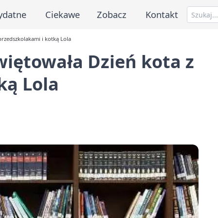
ydatne
Ciekawe
Zobacz
Kontakt
przedszkolakami i kotką Lola
więtowała Dzień kota z
ką Lola