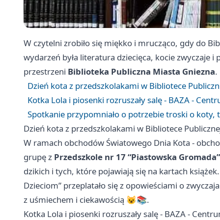
W czytelni zrobiło się miękko i mrucząco, gdy do Bi
wydarzeń była literatura dziecięca, kocie zwyczaje 
przestrzeni
Biblioteka Publiczna Miasta Gniezna
.
Dzień kota z przedszkolakami w Bibliotece Publiczn
Kotka Lola i piosenki rozruszały salę - BAZA - Cen
Spotkanie przypomniało o potrzebie troski o koty,
Dzień kota z przedszkolakami w Bibliotece Publiczne
W ramach obchodów Światowego Dnia Kota - obch
grupę z
Przedszkole nr 17 “Piastowska Gromada”
dzikich i tych, które pojawiają się na kartach książe
Dzieciom” przeplatało się z opowieściami o zwyczaja
z uśmiechem i ciekawością 😺📚.
Kotka Lola i piosenki rozruszały salę - BAZA - Cent