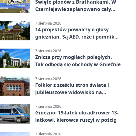
Święto plonów z Brathankami. W
Czerniejewie zaplanowano cały
dzień atrakcji
7 sierpnia 2026
14 projektów powalczy o głosy
gnieźnian. Są AED, róże i pomnik
Wojtka
7 sierpnia 2026
Znicze przy mogiłach poległych.
Tak odbędą się obchody w Gnieźnie
7 sierpnia 2026
Folklor z sześciu stron świata i
jubileuszowe widowisko na
gnieźnieńskim Rynku
7 sierpnia 2026
Gniezno: 19-latek ukradł rower 13-
latkowi, kierowca ruszył w pościg
7 sierpnia 2026