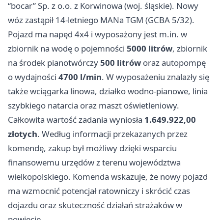
“bocar” Sp. z o.o. z Korwinowa (woj. śląskie). Nowy
wóz zastąpił 14-letniego MANa TGM (GCBA 5/32).
Pojazd ma napęd 4x4 i wyposażony jest m.in. w
zbiornik na wodę o pojemności
5000 litrów
, zbiornik
na środek pianotwórczy
500 litrów
oraz autopompę
o wydajności
4700 l/min
. W wyposażeniu znalazły się
także wciągarka linowa, działko wodno-pianowe, linia
szybkiego natarcia oraz maszt oświetleniowy.
Całkowita wartość zadania wyniosła
1.649.922,00
złotych
. Według informacji przekazanych przez
komendę, zakup był możliwy dzięki wsparciu
finansowemu urzędów z terenu województwa
wielkopolskiego. Komenda wskazuje, że nowy pojazd
ma wzmocnić potencjał ratowniczy i skrócić czas
dojazdu oraz skuteczność działań strażaków w
powiecie.