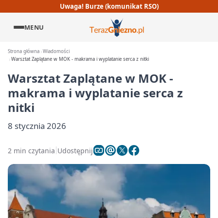
Uwaga! Burze (komunikat RSO)
MENU
Strona główna
Wiadomości
Warsztat Zaplątane w MOK - makrama i wyplatanie serca z nitki
Warsztat Zaplątane w MOK -
makrama i wyplatanie serca z
nitki
8 stycznia 2026
2 min czytania
Udostępnij