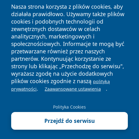
Nasza strona korzysta z plików cookies, aby
działała prawidłowo. Używamy także plików
cookies i podobnych technologii od
zewnętrznych dostawców w celach
Copyright © 2026 terazgniezno.pl Wszystkie prawa
analitycznych, marketingowych i
zastrzeżone.
społecznościowych. Informacje te mogą być
przetwarzane również przez naszych
partnerów. Kontynuując korzystanie ze
Polityka
Polityka
News
Autorzy
strony lub klikając „Przechodzę do serwisu",
Prywatności
Cookies
wyrażasz zgodę na użycie dodatkowych
plików cookies zgodnie z naszą
polityką
.
.
prywatności
Zaawansowane ustawienia
Polityka Cookies
Przejdź do serwisu