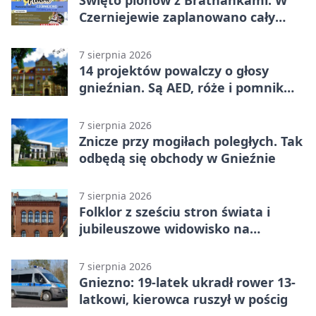
Święto plonów z Brathankami. W
Czerniejewie zaplanowano cały
dzień atrakcji
7 sierpnia 2026
14 projektów powalczy o głosy
gnieźnian. Są AED, róże i pomnik
Wojtka
7 sierpnia 2026
Znicze przy mogiłach poległych. Tak
odbędą się obchody w Gnieźnie
7 sierpnia 2026
Folklor z sześciu stron świata i
jubileuszowe widowisko na
gnieźnieńskim Rynku
7 sierpnia 2026
Gniezno: 19-latek ukradł rower 13-
latkowi, kierowca ruszył w pościg