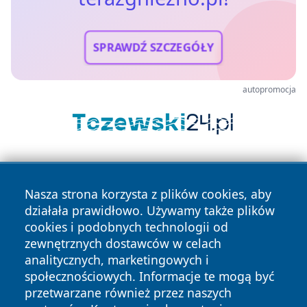
SPRAWDŹ SZCZEGÓŁY
autopromocja
Nasza strona korzysta z plików cookies, aby
działała prawidłowo. Używamy także plików
cookies i podobnych technologii od
zewnętrznych dostawców w celach
Copyright © 2026 terazgniezno.pl Wszystkie prawa
analitycznych, marketingowych i
zastrzeżone.
społecznościowych. Informacje te mogą być
przetwarzane również przez naszych