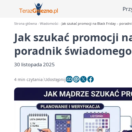
Prz
Strona główna
Wiadomości
Jak szukać promocji na Black Friday – pora
Jak szukać promocji na
poradnik świadomeg
30 listopada 2025
4 min czytania
Udostępnij