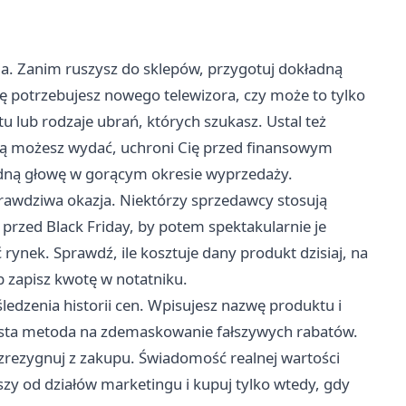
a. Zanim ruszysz do sklepów, przygotuj dokładną
dę potrzebujesz nowego telewizora, czy może to tylko
 lub rodzaje ubrań, których szukasz. Ustal też
ką możesz wydać, uchroni Cię przed finansowym
dną głowę w gorącym okresie wyprzedaży.
prawdziwa okazja. Niektórzy sprzedawcy stosują
 przed Black Friday, by potem spektakularnie je
rynek. Sprawdź, ile kosztuje dany produkt dzisiaj, na
b zapisz kwotę w notatniku.
śledzenia historii cen. Wpisujesz nazwę produktu i
rosta metoda na zdemaskowanie fałszywych rabatów.
, zrezygnuj z zakupu. Świadomość realnej wartości
szy od działów marketingu i kupuj tylko wtedy, gdy