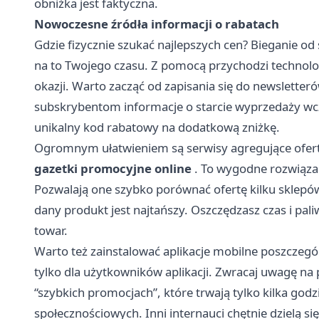
obniżka jest faktyczna.
Nowoczesne źródła informacji o rabatach
Gdzie fizycznie szukać najlepszych cen? Bieganie od
na to Twojego czasu. Z pomocą przychodzi technolog
okazji. Warto zacząć od zapisania się do newslette
subskrybentom informacje o starcie wyprzedaży wcz
unikalny kod rabatowy na dodatkową zniżkę.
Ogromnym ułatwieniem są serwisy agregujące ofert
gazetki promocyjne online
. To wygodne rozwiązan
Pozwalają one szybko porównać ofertę kilku sklepów
dany produkt jest najtańszy. Oszczędzasz czas i pal
towar.
Warto też zainstalować aplikacje mobilne poszczegó
tylko dla użytkowników aplikacji. Zwracaj uwagę 
“szybkich promocjach”, które trwają tylko kilka go
społecznościowych. Inni internauci chętnie dzielą si