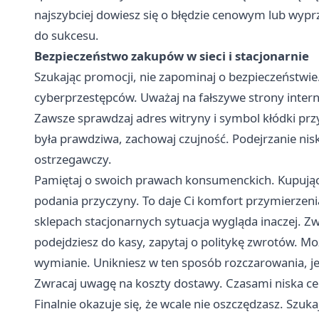
najszybciej dowiesz się o błędzie cenowym lub wyp
do sukcesu.
Bezpieczeństwo zakupów w sieci i stacjonarnie
Szukając promocji, nie zapominaj o bezpieczeństwie. B
cyberprzestępców. Uważaj na fałszywe strony inter
Zawsze sprawdzaj adres witryny i symbol kłódki przy 
była prawdziwa, zachowaj czujność. Podejrzanie nis
ostrzegawczy.
Pamiętaj o swoich prawach konsumenckich. Kupując 
podania przyczyny. To daje Ci komfort przymierzen
sklepach stacjonarnych sytuacja wygląda inaczej. Z
podejdziesz do kasy, zapytaj o politykę zwrotów. Mo
wymianie. Unikniesz w ten sposób rozczarowania, jeś
Zwracaj uwagę na koszty dostawy. Czasami niska c
Finalnie okazuje się, że wcale nie oszczędzasz. Szu