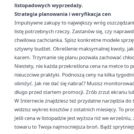
listopadowych wyprzedaży.
Strategia planowania i weryfikacja cen
Impulsywne zakupy to największy wróg oszczędzani
listę potrzebnych rzeczy. Zastanów się, czy napraw
chwilowa zachcianka. Spisz konkretne modele sprzętu
sztywny budżet. Określenie maksymalnej kwoty, ja
kacem. Trzymanie się planu pozwala zachować chło
Niestety, nie każda przekreślona cena na metce to 
nieuczciwe praktyki. Podnoszą ceny na kilka tygodni
obniżyć. Jak nie dać się nabrać? Musisz monitorować 
długo przed startem promocji. Zrób zrzut ekranu lu
W Internecie znajdziesz też przydatne narzędzia do 
widzisz wykres kosztów z ostatnich miesięcy. To p
Jeśli cena w listopadzie jest wyższa niż we wrześniu
towaru to Twoja najmocniejsza broń. Bądź sprytniej