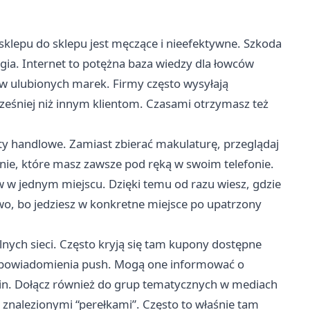
 sklepu do sklepu jest męczące i nieefektywne. Szkoda
ia. Internet to potężna baza wiedzy dla łowców
rów ulubionych marek. Firmy często wysyłają
eśniej niż innym klientom. Czasami otrzymasz też
y handlowe. Zamiast zbierać makulaturę, przeglądaj
ie, które masz zawsze pod ręką w swoim telefonie.
 w jednym miejscu. Dzięki temu od razu wiesz, gdzie
iwo, bo jedziesz w konkretne miejsce po upatrzony
lnych sieci. Często kryją się tam kupony dostępne
na powiadomienia push. Mogą one informować o
dzin. Dołącz również do grup tematycznych w mediach
ę znalezionymi “perełkami”. Często to właśnie tam