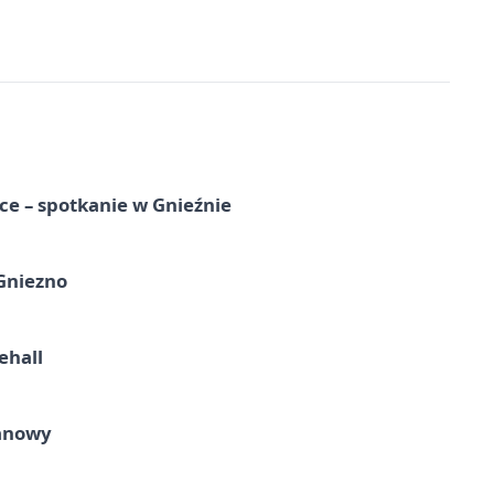
e – spotkanie w Gnieźnie
 Gniezno
ehall
ganowy