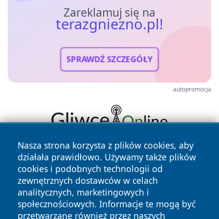
Zareklamuj się na
terazgniezno.pl!
SPRAWDŹ SZCZEGÓŁY
autopromocja
Nasza strona korzysta z plików cookies, aby
działała prawidłowo. Używamy także plików
cookies i podobnych technologii od
zewnętrznych dostawców w celach
analitycznych, marketingowych i
społecznościowych. Informacje te mogą być
Copyright © 2026 terazgniezno.pl Wszystkie prawa
przetwarzane również przez naszych
zastrzeżone.