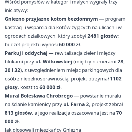
Wśród pomysłów w kategorii małych wygrały trzy
inicjatywy:
Gniezno przyjazne kotom bezdomnym
— program
kastracji i wsparcia dla kotów żyjących na ulicach i w
ogrodach działkowych, który zdobył
2481 głosów
;
budżet projektu wynosi
60 000 zł
.
Parkuj i oddychaj
— rewitalizacja zieleni między
blokami przy
ul. Witkowskiej
(między numerami
28,
30 i 32
), z uwzględnieniem miejsc parkingowych dla
osób z niepełnosprawnością; projekt otrzymał
1102
głosy
, koszt to
60 000 zł
.
Mural Bolesława Chrobrego
— powstanie muralu
na ścianie kamienicy przy
ul. Farna 2
, projekt zebrał
813 głosów
, a jego realizacja oszacowana jest na
70
000 zł
.
Jak głosowali mieszkańcy Gniezna