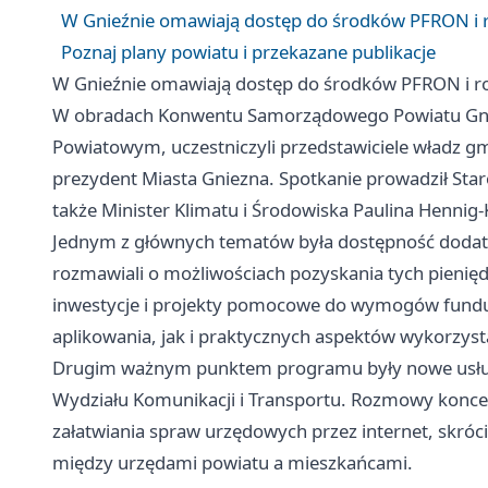
W Gnieźnie omawiają dostęp do środków PFRON i r
Poznaj plany powiatu i przekazane publikacje
W Gnieźnie omawiają dostęp do środków PFRON i ro
W obradach Konwentu Samorządowego Powiatu Gnieź
Powiatowym, uczestniczyli przedstawiciele władz g
prezydent Miasta Gniezna. Spotkanie prowadził Sta
także Minister Klimatu i Środowiska Paulina Hennig-
Jednym z głównych tematów była dostępność dod
rozmawiali o możliwościach pozyskania tych pieniędz
inwestycje i projekty pomocowe do wymogów fund
aplikowania, jak i praktycznych aspektów wykorzyst
Drugim ważnym punktem programu były nowe usługi
Wydziału Komunikacji i Transportu. Rozmowy konce
załatwiania spraw urzędowych przez internet, skró
między urzędami powiatu a mieszkańcami.