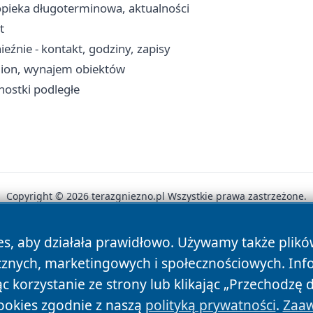
opieka długoterminowa, aktualności
t
źnie - kontakt, godziny, zapisy
adion, wynajem obiektów
nostki podległe
Copyright © 2026 terazgniezno.pl Wszystkie prawa zastrzeżone.
es, aby działała prawidłowo. Używamy także plik
News
Autorzy
Polityka Prywatności
Polityka Cookie
cznych, marketingowych i społecznościowych. Inf
 korzystanie ze strony lub klikając „Przechodzę 
ookies zgodnie z naszą
polityką prywatności
.
Zaaw