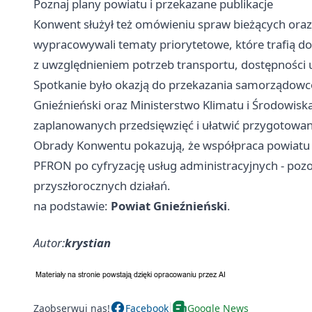
Poznaj plany powiatu i przekazane publikacje
Konwent służył też omówieniu spraw bieżących oraz 
wypracowywali tematy priorytetowe, które trafią d
z uwzględnieniem potrzeb transportu, dostępności 
Spotkanie było okazją do przekazania samorządowc
Gnieźnieński oraz Ministerstwo Klimatu i Środowiska
zaplanowanych przedsięwzięć i ułatwić przygotowa
Obrady Konwentu pokazują, że współpraca powiatu 
PFRON po cyfryzację usług administracyjnych - poz
przyszłorocznych działań.
na podstawie:
Powiat Gnieźnieński
.
Autor:
krystian
Zaobserwuj nas!
Facebook
Google News