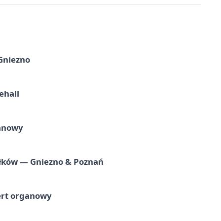
 Gniezno
ehall
ganowy
iołków — Gniezno & Poznań
ert organowy