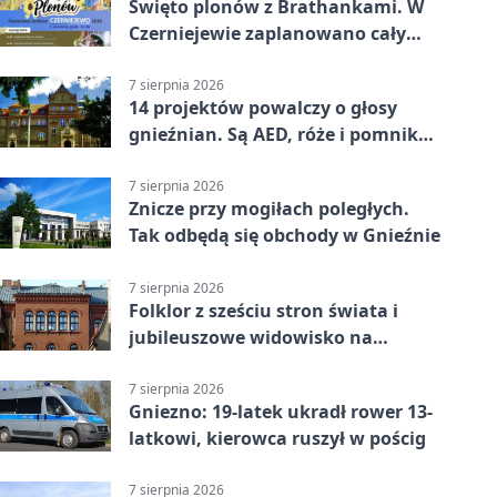
Święto plonów z Brathankami. W
Czerniejewie zaplanowano cały
dzień atrakcji
7 sierpnia 2026
14 projektów powalczy o głosy
gnieźnian. Są AED, róże i pomnik
Wojtka
7 sierpnia 2026
Znicze przy mogiłach poległych.
Tak odbędą się obchody w Gnieźnie
7 sierpnia 2026
Folklor z sześciu stron świata i
jubileuszowe widowisko na
gnieźnieńskim Rynku
7 sierpnia 2026
Gniezno: 19-latek ukradł rower 13-
latkowi, kierowca ruszył w pościg
7 sierpnia 2026