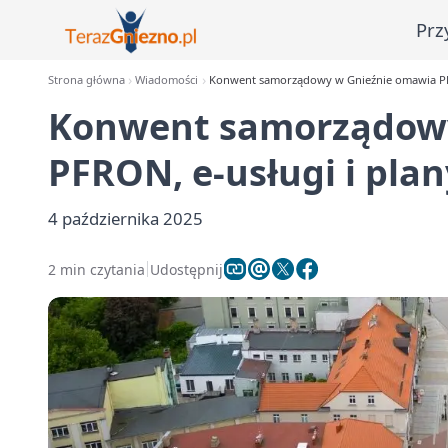
Prz
Strona główna
Wiadomości
Konwent samorządowy w Gnieźnie omawia PFR
Konwent samorządowy
PFRON, e-usługi i pla
4 października 2025
2 min czytania
Udostępnij