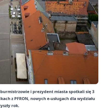
urmistrzowie i prezydent miasta spotkali się 3
dkach z PFRON, nowych e‑usługach dla wydziału
yszły rok.