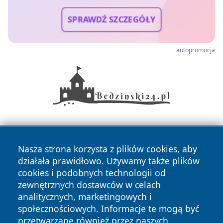
SPRAWDŹ SZCZEGÓŁY
autopromocja
Nasza strona korzysta z plików cookies, aby
działała prawidłowo. Używamy także plików
cookies i podobnych technologii od
zewnętrznych dostawców w celach
Copyright © 2026 terazgniezno.pl Wszystkie prawa
analitycznych, marketingowych i
zastrzeżone.
społecznościowych. Informacje te mogą być
przetwarzane również przez naszych