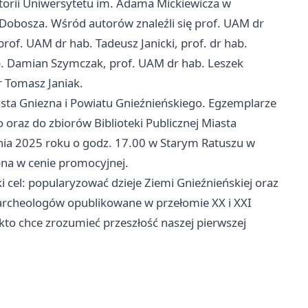
torii Uniwersytetu im. Adama Mickiewicza w
Dobosza. Wśród autorów znaleźli się prof. UAM dr
rof. UAM dr hab. Tadeusz Janicki, prof. dr hab.
b. Damian Szymczak, prof. UAM dr hab. Leszek
r Tomasz Janiak.
ta Gniezna i Powiatu Gnieźnieńskiego. Egzemplarze
o oraz do zbiorów Biblioteki Publicznej Miasta
nia 2025 roku o godz. 17.00 w Starym Ratuszu w
pna w cenie promocyjnej.
i cel: popularyzować dzieje Ziemi Gnieźnieńskiej oraz
archeologów opublikowane w przełomie XX i XXI
 kto chce zrozumieć przeszłość naszej pierwszej