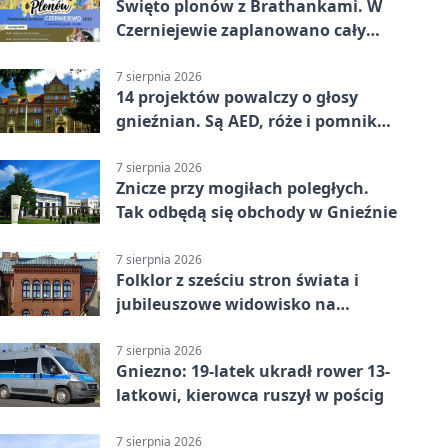
Święto plonów z Brathankami. W
Czerniejewie zaplanowano cały
dzień atrakcji
7 sierpnia 2026
14 projektów powalczy o głosy
gnieźnian. Są AED, róże i pomnik
Wojtka
7 sierpnia 2026
Znicze przy mogiłach poległych.
Tak odbędą się obchody w Gnieźnie
7 sierpnia 2026
Folklor z sześciu stron świata i
jubileuszowe widowisko na
gnieźnieńskim Rynku
7 sierpnia 2026
Gniezno: 19-latek ukradł rower 13-
latkowi, kierowca ruszył w pościg
7 sierpnia 2026