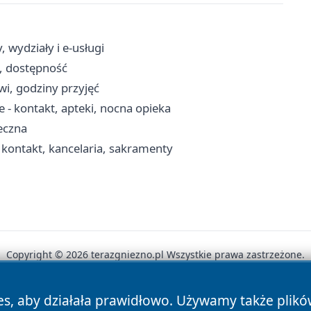
 wydziały i e-usługi
, dostępność
owi, godziny przyjęć
- kontakt, apteki, nocna opieka
eczna
 kontakt, kancelaria, sakramenty
Copyright © 2026 terazgniezno.pl Wszystkie prawa zastrzeżone.
es, aby działała prawidłowo. Używamy także plik
News
Autorzy
Polityka Prywatności
Polityka Cookie