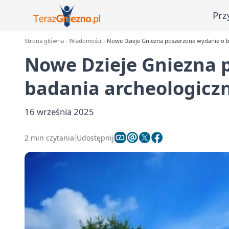
Prz
Strona główna
Wiadomości
Nowe Dzieje Gniezna poszerzone wydanie o ba
Nowe Dzieje Gniezna 
badania archeologiczn
16 września 2025
2 min czytania
Udostępnij