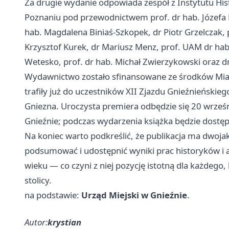
Za drugie wydanie odpowiada zespół z Instytutu His
Poznaniu pod przewodnictwem prof. dr hab. Józefa 
hab. Magdalena Biniaś‑Szkopek, dr Piotr Grzelczak, p
Krzysztof Kurek, dr Mariusz Menz, prof. UAM dr ha
Wetesko, prof. dr hab. Michał Zwierzykowski oraz d
Wydawnictwo zostało sfinansowane ze środków Mias
trafiły już do uczestników XII Zjazdu Gnieźnieńskieg
Gniezna. Uroczysta premiera odbędzie się 20 wrześ
Gnieźnie; podczas wydarzenia książka będzie dostę
Na koniec warto podkreślić, że publikacja ma dwojak
podsumować i udostępnić wyniki prac historyków i 
wieku — co czyni z niej pozycję istotną dla każdego,
stolicy.
na podstawie:
Urząd Miejski w Gnieźnie
.
Autor:
krystian