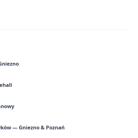
 Gniezno
ehall
ganowy
iołków — Gniezno & Poznań