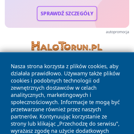
SPRAWDŹ SZCZEGÓŁY
autopromocja
Nasza strona korzysta z plików cookies, aby
działała prawidłowo. Używamy także plików
cookies i podobnych technologii od
zewnętrznych dostawców w celach
analitycznych, marketingowych i
Copyright © 2026 terazgniezno.pl Wszystkie prawa
społecznościowych. Informacje te mogą być
zastrzeżone.
przetwarzane również przez naszych
partnerów. Kontynuując korzystanie ze
strony lub klikając „Przechodzę do serwisu",
Polityka
Polityka
News
Autorzy
wyrażasz zgodę na użycie dodatkowych
Prywatności
Cookies