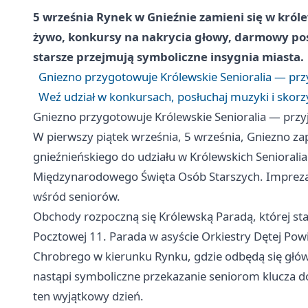
5 września Rynek w Gnieźnie zamieni się w kró
żywo, konkursy na nakrycia głowy, darmowy posi
starsze przejmują symboliczne insygnia miasta.
Gniezno przygotowuje Królewskie Senioralia — przy
Weź udział w konkursach, posłuchaj muzyki i skor
Gniezno przygotowuje Królewskie Senioralia — przyj
W pierwszy piątek września, 5 września, Gniezno z
gnieźnieńskiego do udziału w Królewskich Senioral
Międzynarodowego Święta Osób Starszych. Impreza sk
wśród seniorów.
Obchody rozpoczną się Królewską Paradą, której sta
Pocztowej 11. Parada w asyście Orkiestry Dętej Powi
Chrobrego w kierunku Rynku, gdzie odbędą się głó
nastąpi symboliczne przekazanie seniorom klucza d
ten wyjątkowy dzień.