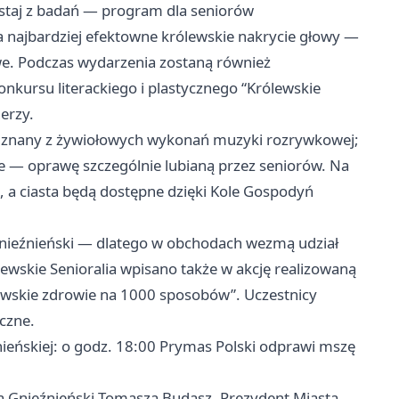
ystaj z badań — program dla seniorów
a najbardziej efektowne królewskie nakrycie głowy —
we. Podczas wydarzenia zostaną również
kursu literackiego i plastycznego “Królewskie
erzy.
, znany z żywiołowych wykonań muzyki rozrywkowej;
e — oprawę szczególnie lubianą przez seniorów. Na
k, a ciasta będą dostępne dzięki Kole Gospodyń
nieźnieński — dlatego w obchodach wezmą udział
ewskie Senioralia wpisano także w akcję realizowaną
lewskie zdrowie na 1000 sposobów”. Uczestnicy
czne.
nieńskiej: o godz. 18:00 Prymas Polski odprawi mszę
ta Gnieźnieński Tomasza Budasz, Prezydent Miasta