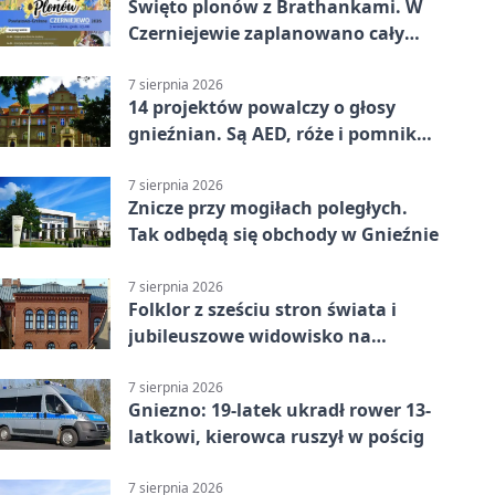
Święto plonów z Brathankami. W
Czerniejewie zaplanowano cały
dzień atrakcji
7 sierpnia 2026
14 projektów powalczy o głosy
gnieźnian. Są AED, róże i pomnik
Wojtka
7 sierpnia 2026
Znicze przy mogiłach poległych.
Tak odbędą się obchody w Gnieźnie
7 sierpnia 2026
Folklor z sześciu stron świata i
jubileuszowe widowisko na
gnieźnieńskim Rynku
7 sierpnia 2026
Gniezno: 19-latek ukradł rower 13-
latkowi, kierowca ruszył w pościg
7 sierpnia 2026