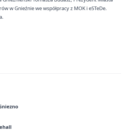
orów w Gnieźnie we współpracy z MOK i eSTeDe.
a.
 Gniezno
ehall