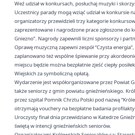
Weź udział w konkursach, posłuchaj muzyki i skorz
Uczestnicy parady mogą wziąć udział w konkursie n
organizatorzy przewidzieli trzy kategorie konkurso
zaprezentowane i nagrodzone prace zgłoszone do kon
Gniezno”. Nagrody zapewnili liczni sponsorzy i partn
Oprawę muzyczną zapewni zespół “Czysta energia”
zaplanowano też wspólne śpiewanie przy akordeoni
miejscu będzie można bezpłatnie zjeść ciepły posiłe
Wiejskich za symboliczną opłatą.
Wydarzenie jest współorganizowane przez Powiat G
także seniorzy z gmin powiatu gnieźnieńskiego. Król
przez szpital Pomnik Chrztu Polski pod nazwą “Kró
otrzymają vouchery na bezpłatne badania profilakty
Uroczysty finał dnia przewidziano w Katedrze Gnieź
świętą w intencji gnieźnieńskich seniorów.
Organizatorami Królewskich Senioraliów są: Staros