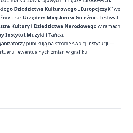
ureaci konkursów krajowych i międzynarodowych.
kiego Dziedzictwa Kulturowego „Europejczyk”
we
źnie
oraz
Urzędem Miejskim w Gnieźnie
. Festiwal
stra Kultury i Dziedzictwa Narodowego
w ramach
 Instytut Muzyki i Tańca
.
nizatorzy publikują na stronie swojej instytucji —
tuaru i ewentualnych zmian w grafiku.