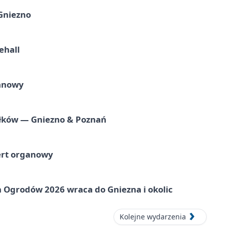
 Gniezno
ehall
ganowy
iołków — Gniezno & Poznań
ert organowy
 Ogrodów 2026 wraca do Gniezna i okolic
Kolejne wydarzenia