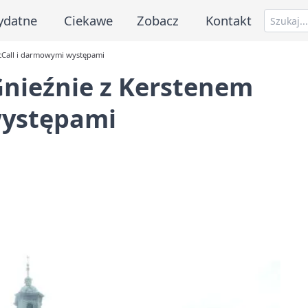
ydatne
Ciekawe
Zobacz
Kontakt
McCall i darmowymi występami
 Gnieźnie z Kerstenem
występami