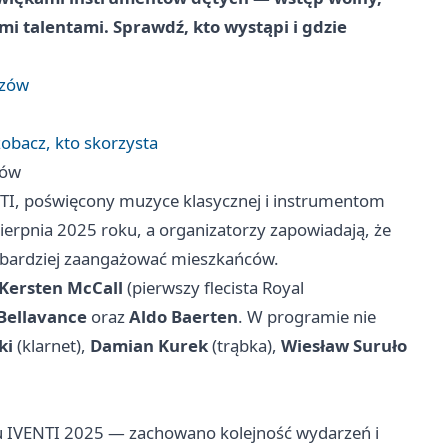
 talentami. Sprawdź, kto wystąpi i gdzie
rzów
bacz, kto skorzysta
zów
ENTI, poświęcony muzyce klasycznej i instrumentom
ierpnia 2025 roku, a organizatorzy zapowiadają, że
 bardziej zaangażować mieszkańców.
Kersten McCall
(pierwszy flecista Royal
Bellavance
oraz
Aldo Baerten
. W programie nie
ki
(klarnet),
Damian Kurek
(trąbka),
Wiesław Suruło
u IVENTI 2025 — zachowano kolejność wydarzeń i