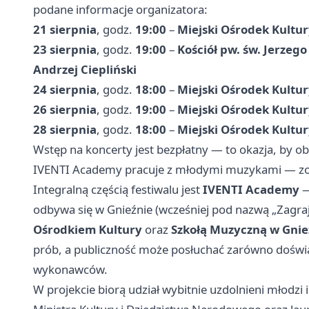
podane informacje organizatora:
21 sierpnia
, godz.
19:00
–
Miejski Ośrodek Kultur
23 sierpnia
, godz.
19:00
–
Kościół pw. św. Jerzego
Andrzej Ciepliński
24 sierpnia
, godz.
18:00
–
Miejski Ośrodek Kultur
26 sierpnia
, godz.
19:00
–
Miejski Ośrodek Kultur
28 sierpnia
, godz.
18:00
–
Miejski Ośrodek Kultur
Wstęp na koncerty jest bezpłatny — to okazja, by 
IVENTI Academy pracuje z młodymi muzykami — zob
Integralną częścią festiwalu jest
IVENTI Academy
—
odbywa się w Gnieźnie (wcześniej pod nazwą „Zagraj
Ośrodkiem Kultury
oraz
Szkołą Muzyczną w Gnie
prób, a publiczność może posłuchać zarówno doświ
wykonawców.
W projekcie biorą udział wybitnie uzdolnieni młodzi i