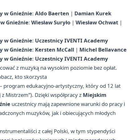
y w Gnieźnie
:
Aldo Baerten
|
Damian Kurek
 w Gnieźnie
:
Wiesław Suryło
|
Wiesław Ochwat
|
y w Gnieźnie
:
Uczestnicy IVENTI Academy
y w Gnieźnie
:
Kersten McCall
|
Michel Bellavance
y w Gnieźnie
:
Uczestnicy IVENTI Academy
obcować z muzyką na wysokim poziomie bez opłat.
acz, kto skorzysta
 program edukacyjno-artystyczny, który od 12 lat
 z Mistrzem”). Dzięki współpracy z
Miejskim
źnie
uczestnicy mają zapewnione warunki do pracy i
adczonych muzyków, jak i obiecujących młodych
nstrumentaliści z całej Polski, w tym stypendyści