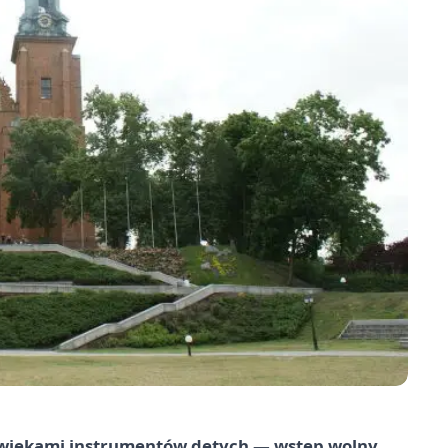
źwiękami instrumentów dętych — wstęp wolny,