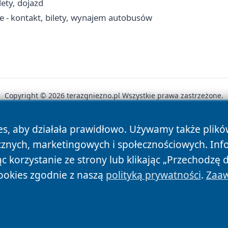
ety, dojazd
e - kontakt, bilety, wynajem autobusów
Copyright © 2026 terazgniezno.pl Wszystkie prawa zastrzeżone.
es, aby działała prawidłowo. Używamy także plik
News
Autorzy
Polityka Prywatności
Polityka Cookie
cznych, marketingowych i społecznościowych. Inf
 korzystanie ze strony lub klikając „Przechodzę 
ookies zgodnie z naszą
polityką prywatności
.
Zaaw