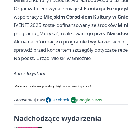
Ministra Kultury i Dziedzictwa Narodowego oraz la
Organizatorem wydarzenia jest
Fundacja Europejs
współpracy z
Miejskim Ośrodkiem Kultury w Gnie
IVENTI 2025 został dofinansowany ze środków
Mini
programu „Muzyka”, realizowanego przez
Narodowy
Aktualne informacje o programie i wydarzeniach orga
sprawdź przed koncertem szczegóły dotyczące reper
Na podst. Urząd Miejski w Gnieźnie
Autor:
krystian
Zaobserwuj nas!
Facebook
Google News
Nadchodzące wydarzenia