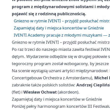
program z międzynarodowymi solistami i młodymi
pojawić się z rodzinną publicznością.
Gniezno w rytmie IVENTI – przyjdź posłuchać mist
Zapamiętaj daty i miejsca koncertów w Gnieźnie
IVENTI Academy pracuje z młodymi muzykami — zo
Gniezno w rytmie IVENTI – przyjdź posłuchać mistr
Po raz trzeci do naszego miasta zawita festiwal IV
dętym. Wydarzenie odbędzie się w drugiej połowie s
tegoroczny program został wzbogacony, by jeszcze
Na scenie wystąpią uznani artyści międzynarodowi:
Concertgebouw Orchestra z Amsterdamu),
Michel 
zabraknie także polskich solistów:
Andrzej Cieplińs
(flet) i
Wiesław Ochwat
(akordeon).
Zapamiętaj daty i miejsca koncertów w Gnieźnie
Poniżej pełny harmonogram koncertów III Festiwal