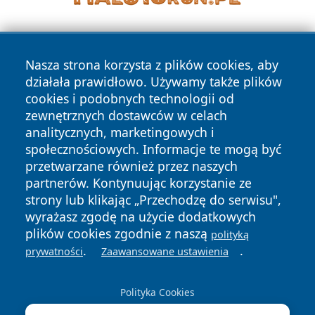
Nasza strona korzysta z plików cookies, aby
działała prawidłowo. Używamy także plików
cookies i podobnych technologii od
zewnętrznych dostawców w celach
Copyright © 2026 terazgniezno.pl Wszystkie prawa
analitycznych, marketingowych i
zastrzeżone.
społecznościowych. Informacje te mogą być
przetwarzane również przez naszych
partnerów. Kontynuując korzystanie ze
Polityka
Polityka
News
Autorzy
strony lub klikając „Przechodzę do serwisu",
Prywatności
Cookies
wyrażasz zgodę na użycie dodatkowych
plików cookies zgodnie z naszą
polityką
.
.
prywatności
Zaawansowane ustawienia
Polityka Cookies