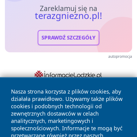
Zareklamuj się na
terazgniezno.pl!
SPRAWDŹ SZCZEGÓŁY
autopromocja
Nasza strona korzysta z plików cookies, aby
działała prawidłowo. Używamy także plików
cookies i podobnych technologii od
zewnętrznych dostawców w celach
analitycznych, marketingowych i
społecznościowych. Informacje te mogą być
Copyright © 2026 terazgniezno.pl Wszystkie prawa
przetwarzane również przez naszych