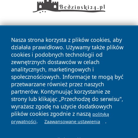
Nasza strona korzysta z plików cookies, aby
działała prawidłowo. Używamy także plików
cookies i podobnych technologii od
zewnętrznych dostawców w celach
Copyright © 2026 terazgniezno.pl Wszystkie prawa
analitycznych, marketingowych i
zastrzeżone.
społecznościowych. Informacje te mogą być
przetwarzane również przez naszych
partnerów. Kontynuując korzystanie ze
Polityka
Polityka
News
Autorzy
strony lub klikając „Przechodzę do serwisu",
Prywatności
Cookies
wyrażasz zgodę na użycie dodatkowych
plików cookies zgodnie z naszą
polityką
.
.
prywatności
Zaawansowane ustawienia