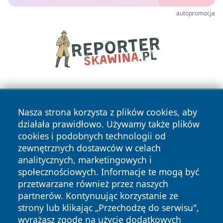
autopromocja
Nasza strona korzysta z plików cookies, aby
działała prawidłowo. Używamy także plików
cookies i podobnych technologii od
zewnętrznych dostawców w celach
Copyright © 2026 terazgniezno.pl Wszystkie prawa
analitycznych, marketingowych i
zastrzeżone.
społecznościowych. Informacje te mogą być
przetwarzane również przez naszych
partnerów. Kontynuując korzystanie ze
Polityka
Polityka
News
Autorzy
strony lub klikając „Przechodzę do serwisu",
Prywatności
Cookies
wyrażasz zgodę na użycie dodatkowych