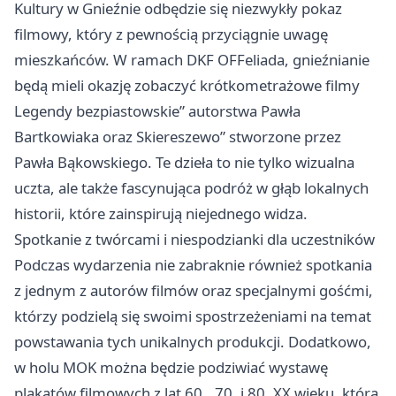
Kultury w Gnieźnie odbędzie się niezwykły pokaz
filmowy, który z pewnością przyciągnie uwagę
mieszkańców. W ramach DKF OFFeliada, gnieźnianie
będą mieli okazję zobaczyć krótkometrażowe filmy
Legendy bezpiastowskie” autorstwa Pawła
Bartkowiaka oraz Skiereszewo” stworzone przez
Pawła Bąkowskiego. Te dzieła to nie tylko wizualna
uczta, ale także fascynująca podróż w głąb lokalnych
historii, które zainspirują niejednego widza.
Spotkanie z twórcami i niespodzianki dla uczestników
Podczas wydarzenia nie zabraknie również spotkania
z jednym z autorów filmów oraz specjalnymi gośćmi,
którzy podzielą się swoimi spostrzeżeniami na temat
powstawania tych unikalnych produkcji. Dodatkowo,
w holu MOK można będzie podziwiać wystawę
plakatów filmowych z lat 60., 70. i 80. XX wieku, która