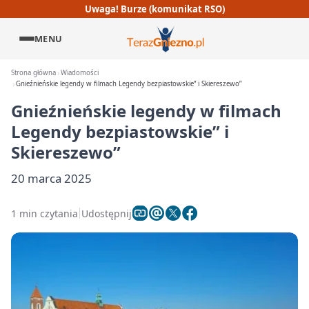
Uwaga! Burze (komunikat RSO)
MENU
Strona główna
Wiadomości
Gnieźnieńskie legendy w filmach Legendy bezpiastowskie” i Skiereszewo”
Gnieźnieńskie legendy w filmach
Legendy bezpiastowskie” i
Skiereszewo”
20 marca 2025
1 min czytania
Udostępnij