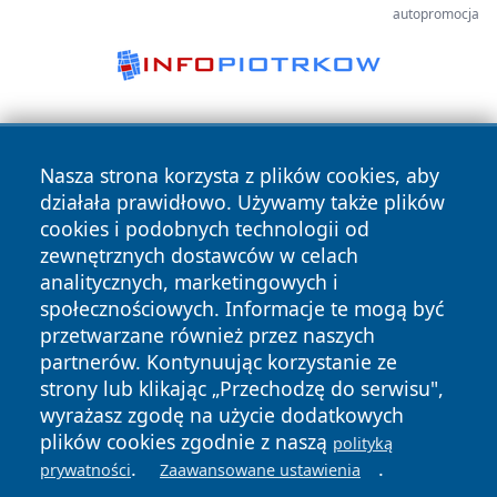
autopromocja
Nasza strona korzysta z plików cookies, aby
działała prawidłowo. Używamy także plików
cookies i podobnych technologii od
zewnętrznych dostawców w celach
Copyright © 2026 terazgniezno.pl Wszystkie prawa
analitycznych, marketingowych i
zastrzeżone.
społecznościowych. Informacje te mogą być
przetwarzane również przez naszych
partnerów. Kontynuując korzystanie ze
Polityka
Polityka
News
Autorzy
strony lub klikając „Przechodzę do serwisu",
Prywatności
Cookies
wyrażasz zgodę na użycie dodatkowych
plików cookies zgodnie z naszą
polityką
.
.
prywatności
Zaawansowane ustawienia