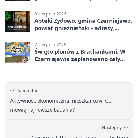
godziny otwarcia
8 sierpnia 2026
Apteki Żydowo, gmina Czerniejewo,
powiat gnieźnieński - adresy,
telefony, godziny otwarcia
7 sierpnia 2026
Święto plonów z Brathankami. W
Czerniejewie zaplanowano cały
dzień atrakcji
<< Poprzedni
Aktywność ekonomiczna mieszkańców: Co
mówią najnowsze badania?
Następny >>
Zwycięzcy Offeliady i fascynująca historia