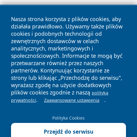
Nasza strona korzysta z plików cookies, aby
działała prawidłowo. Używamy także plików
cookies i podobnych technologii od
zewnętrznych dostawców w celach
Copyright © 2026 terazgniezno.pl Wszystkie prawa
analitycznych, marketingowych i
zastrzeżone.
społecznościowych. Informacje te mogą być
przetwarzane również przez naszych
partnerów. Kontynuując korzystanie ze
Polityka
Polityka
News
Autorzy
strony lub klikając „Przechodzę do serwisu",
Prywatności
Cookies
wyrażasz zgodę na użycie dodatkowych
plików cookies zgodnie z naszą
polityką
.
.
prywatności
Zaawansowane ustawienia
Polityka Cookies
Przejdź do serwisu