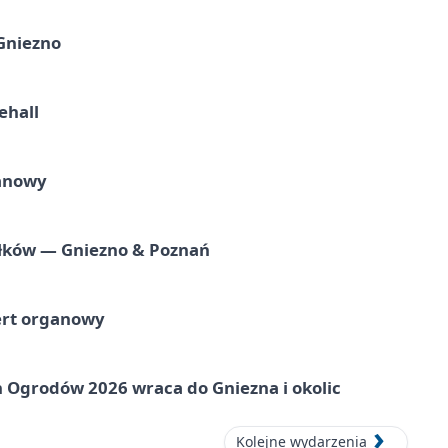
 Gniezno
ehall
ganowy
iołków — Gniezno & Poznań
ert organowy
 Ogrodów 2026 wraca do Gniezna i okolic
Kolejne wydarzenia