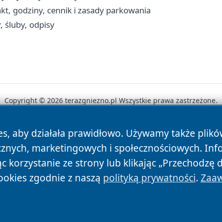
kt, godziny, cennik i zasady parkowania
, śluby, odpisy
Copyright © 2026 terazgniezno.pl Wszystkie prawa zastrzeżone.
es, aby działała prawidłowo. Używamy także plik
News
Autorzy
Polityka Prywatności
Polityka Cookie
cznych, marketingowych i społecznościowych. Inf
 korzystanie ze strony lub klikając „Przechodzę 
ookies zgodnie z naszą
polityką prywatności
.
Zaaw