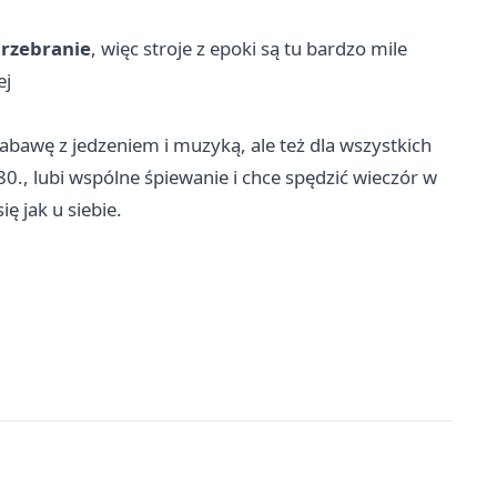
przebranie
, więc stroje z epoki są tu bardzo mile
ej
zabawę z jedzeniem i muzyką, ale też dla wszystkich
t 80., lubi wspólne śpiewanie i chce spędzić wieczór w
ę jak u siebie.