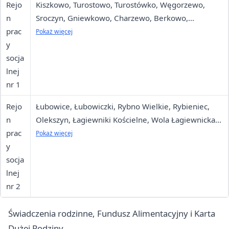
Rejo
Kiszkowo, Turostowo, Turostówko, Węgorzewo,
n
Sroczyn, Gniewkowo, Charzewo, Berkowo,
prac
Głębokie, Skrzetuszewo, Sławno, Kamionek, Imiołki,
Pokaż więcej
y
Dąbrówka Kościelna, Karczewo, Karczewko
socja
lnej
nr 1
Rejo
Łubowice, Łubowiczki, Rybno Wielkie, Rybieniec,
n
Olekszyn, Łagiewniki Kościelne, Wola Łagiewnicka,
prac
Myszki, Ujazd, Brudzewko, Darmoszewo
Pokaż więcej
y
socja
lnej
nr 2
Świadczenia rodzinne, Fundusz Alimentacyjny i Karta
Dużej Rodziny