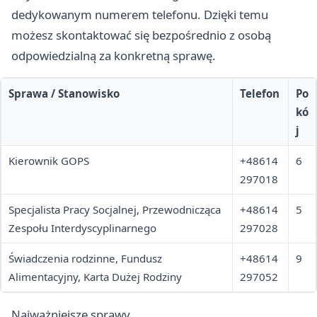
dedykowanym numerem telefonu. Dzięki temu
możesz skontaktować się bezpośrednio z osobą
odpowiedzialną za konkretną sprawę.
Sprawa / Stanowisko
Telefon
Po
kó
j
Kierownik GOPS
+48614
6
297018
Specjalista Pracy Socjalnej, Przewodnicząca
+48614
5
Zespołu Interdyscyplinarnego
297028
Świadczenia rodzinne, Fundusz
+48614
9
Alimentacyjny, Karta Dużej Rodziny
297052
Najważniejsze sprawy