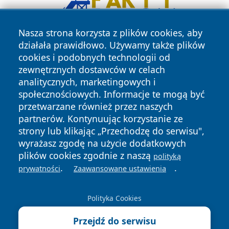
Nasza strona korzysta z plików cookies, aby
działała prawidłowo. Używamy także plików
cookies i podobnych technologii od
zewnętrznych dostawców w celach
analitycznych, marketingowych i
społecznościowych. Informacje te mogą być
przetwarzane również przez naszych
Copyright © 2026 terazgniezno.pl Wszystkie prawa
partnerów. Kontynuując korzystanie ze
zastrzeżone.
strony lub klikając „Przechodzę do serwisu",
wyrażasz zgodę na użycie dodatkowych
plików cookies zgodnie z naszą
Polityka
Polityka
polityką
News
Autorzy
.
.
Prywatności
Cookies
prywatności
Zaawansowane ustawienia
Polityka Cookies
Przejdź do serwisu