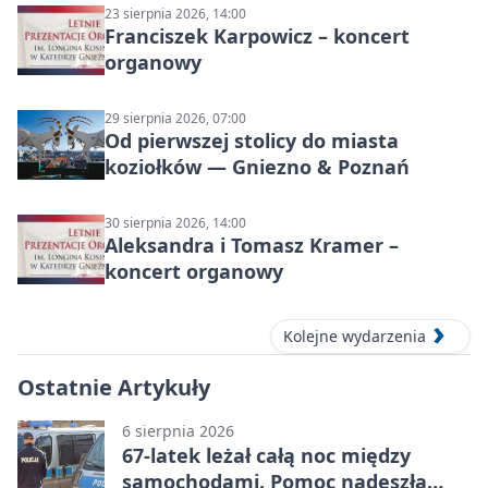
23 sierpnia 2026, 14:00
Franciszek Karpowicz – koncert
organowy
29 sierpnia 2026, 07:00
Od pierwszej stolicy do miasta
koziołków — Gniezno & Poznań
30 sierpnia 2026, 14:00
Aleksandra i Tomasz Kramer –
koncert organowy
Kolejne wydarzenia
Ostatnie Artykuły
6 sierpnia 2026
67-latek leżał całą noc między
samochodami. Pomoc nadeszła