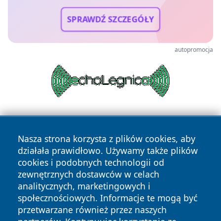
SPRAWDŹ SZCZEGÓŁY
autopromocja
Nasza strona korzysta z plików cookies, aby
działała prawidłowo. Używamy także plików
cookies i podobnych technologii od
zewnętrznych dostawców w celach
Copyright © 2026 terazgniezno.pl Wszystkie prawa
analitycznych, marketingowych i
zastrzeżone.
społecznościowych. Informacje te mogą być
przetwarzane również przez naszych