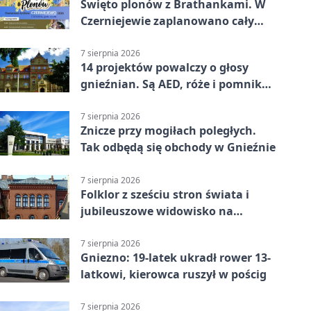
Święto plonów z Brathankami. W
Czerniejewie zaplanowano cały
dzień atrakcji
7 sierpnia 2026
14 projektów powalczy o głosy
gnieźnian. Są AED, róże i pomnik
Wojtka
7 sierpnia 2026
Znicze przy mogiłach poległych.
Tak odbędą się obchody w Gnieźnie
7 sierpnia 2026
Folklor z sześciu stron świata i
jubileuszowe widowisko na
gnieźnieńskim Rynku
7 sierpnia 2026
Gniezno: 19-latek ukradł rower 13-
latkowi, kierowca ruszył w pościg
7 sierpnia 2026