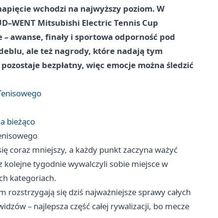
napięcie wchodzi na najwyższy poziom. W
D–WENT Mitsubishi Electric Tennis Cup
ice – awanse, finały i sportowa odporność pod
i deblu, ale też nagrody, które nadają tym
ozostaje bezpłatny, więc emocje można śledzić
 Tenisowego
na bieżąco
Tenisowego
 się coraz mniejszy, a każdy punkt zaczyna ważyć
zez kolejne tygodnie wywalczyli sobie miejsce w
ych kategoriach.
tam rozstrzygają się dziś najważniejsze sprawy całych
dzów – najlepsza część całej rywalizacji, bo mecze