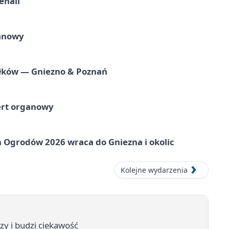
ehall
ganowy
iołków — Gniezno & Poznań
ert organowy
 Ogrodów 2026 wraca do Gniezna i okolic
Kolejne wydarzenia
zy i budzi ciekawość