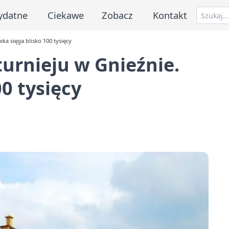
ydatne
Ciekawe
Zobacz
Kontakt
ka sięga blisko 100 tysięcy
urnieju w Gnieźnie.
0 tysięcy