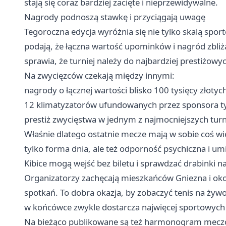
stają się coraz bardziej zacięte i nieprzewidywalne.
Nagrody podnoszą stawkę i przyciągają uwagę
Tegoroczna edycja wyróżnia się nie tylko skalą sport
podają, że łączna wartość upominków i nagród zbliża
sprawia, że turniej należy do najbardziej prestiżo
Na zwycięzców czekają między innymi:
nagrody o łącznej wartości blisko 100 tysięcy złotyc
12 klimatyzatorów ufundowanych przez sponsora ty
prestiż zwycięstwa w jednym z najmocniejszych turn
Właśnie dlatego ostatnie mecze mają w sobie coś więc
tylko forma dnia, ale też odporność psychiczna i umie
Kibice mogą wejść bez biletu i sprawdzać drabinki n
Organizatorzy zachęcają mieszkańców Gniezna i okoli
spotkań. To dobra okazja, by zobaczyć tenis na żywo
w końcówce zwykle dostarcza najwięcej sportowych
Na bieżąco publikowane są też harmonogram meczów