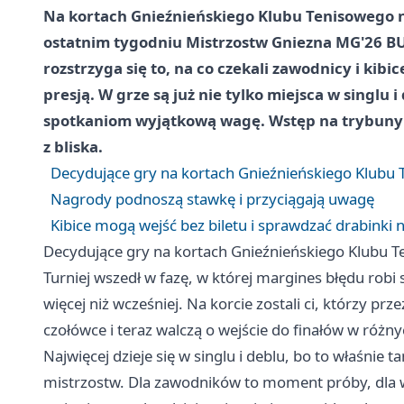
Na kortach Gnieźnieńskiego Klubu Tenisowego 
ostatnim tygodniu Mistrzostw Gniezna MG'26 BU
rozstrzyga się to, na co czekali zawodnicy i kib
presją. W grze są już nie tylko miejsca w singlu 
spotkaniom wyjątkową wagę. Wstęp na trybuny p
z bliska.
Decydujące gry na kortach Gnieźnieńskiego Klubu
Nagrody podnoszą stawkę i przyciągają uwagę
Kibice mogą wejść bez biletu i sprawdzać drabinki 
Decydujące gry na kortach Gnieźnieńskiego Klubu 
Turniej wszedł w fazę, w której margines błędu robi
więcej niż wcześniej. Na korcie zostali ci, którzy pr
czołówce i teraz walczą o wejście do finałów w różn
Najwięcej dzieje się w singlu i deblu, bo to właśnie 
mistrzostw. Dla zawodników to moment próby, dla wi