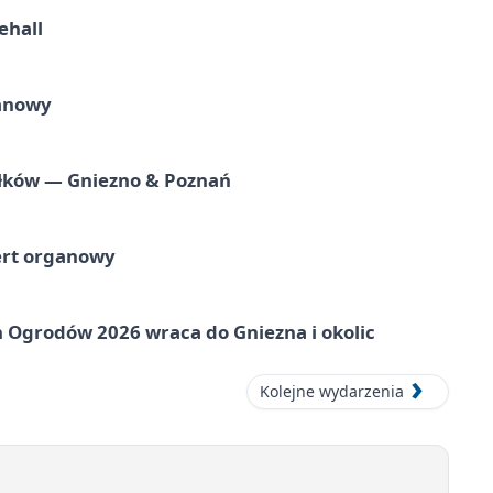
ehall
ganowy
iołków — Gniezno & Poznań
ert organowy
 Ogrodów 2026 wraca do Gniezna i okolic
Kolejne wydarzenia