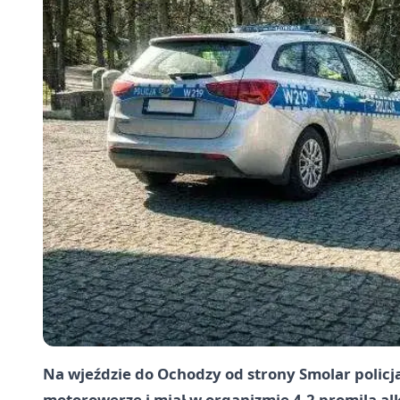
Na wjeździe do Ochodzy od strony Smolar policjan
motorowerze i miał w organizmie 4,2 promila a