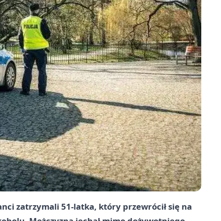
ci zatrzymali 51-latka, który przewrócił się na
lkoholu. Mężczyzna jechał mimo dożywotniego