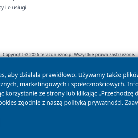
y i e-usługi
Copyright © 2026 terazgniezno.pl Wszystkie prawa zastrzeżone.
es, aby działała prawidłowo. Używamy także plik
News
Autorzy
Polityka Prywatności
Polityka Cookie
cznych, marketingowych i społecznościowych. Inf
 korzystanie ze strony lub klikając „Przechodzę 
ookies zgodnie z naszą
polityką prywatności
.
Zaaw