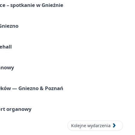
e – spotkanie w Gnieźnie
 Gniezno
ehall
ganowy
iołków — Gniezno & Poznań
ert organowy
Kolejne wydarzenia