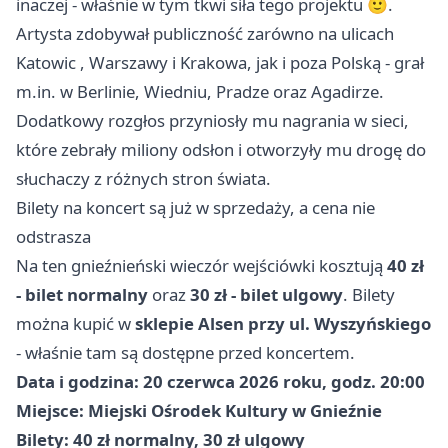
inaczej - właśnie w tym tkwi siła tego projektu 🙂.
Artysta zdobywał publiczność zarówno na ulicach
Katowic
,
Warszawy
i Krakowa, jak i poza Polską - grał
m.in. w Berlinie, Wiedniu, Pradze oraz Agadirze.
Dodatkowy rozgłos przyniosły mu nagrania w sieci,
które zebrały miliony odsłon i otworzyły mu drogę do
słuchaczy z różnych stron świata.
Bilety na koncert są już w sprzedaży, a cena nie
odstrasza
Na ten gnieźnieński wieczór wejściówki kosztują
40 zł
- bilet normalny
oraz
30 zł - bilet ulgowy
. Bilety
można kupić w
sklepie Alsen przy ul. Wyszyńskiego
- właśnie tam są dostępne przed koncertem.
Data i godzina:
20 czerwca 2026 roku, godz. 20:00
Miejsce:
Miejski Ośrodek Kultury w Gnieźnie
Bilety:
40 zł normalny, 30 zł ulgowy