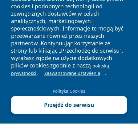
cookies i podobnych technologii od
zewnętrznych dostawców w celach
analitycznych, marketingowych i
społecznościowych. Informacje te mogą być
Copyright © 2026 terazgniezno.pl Wszystkie prawa
przetwarzane również przez naszych
zastrzeżone.
partnerów. Kontynuując korzystanie ze
strony lub klikając „Przechodzę do serwisu",
wyrażasz zgodę na użycie dodatkowych
Polityka
Polityka
plików cookies zgodnie z naszą
polityką
News
Autorzy
Prywatności
Cookies
.
.
prywatności
Zaawansowane ustawienia
Polityka Cookies
Przejdź do serwisu