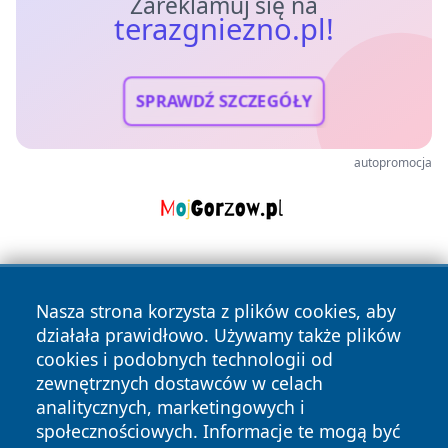
Zareklamuj się na
terazgniezno.pl!
SPRAWDŹ SZCZEGÓŁY
autopromocja
Nasza strona korzysta z plików cookies, aby
działała prawidłowo. Używamy także plików
cookies i podobnych technologii od
zewnętrznych dostawców w celach
Copyright © 2026 terazgniezno.pl Wszystkie prawa
analitycznych, marketingowych i
zastrzeżone.
społecznościowych. Informacje te mogą być