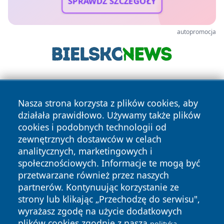
SPRAWDŹ SZCZEGÓŁY
autopromocja
Nasza strona korzysta z plików cookies, aby
działała prawidłowo. Używamy także plików
cookies i podobnych technologii od
zewnętrznych dostawców w celach
Copyright © 2026 terazgniezno.pl Wszystkie prawa
analitycznych, marketingowych i
zastrzeżone.
społecznościowych. Informacje te mogą być
przetwarzane również przez naszych
partnerów. Kontynuując korzystanie ze
Polityka
Polityka
News
Autorzy
strony lub klikając „Przechodzę do serwisu",
Prywatności
Cookies
wyrażasz zgodę na użycie dodatkowych
plików cookies zgodnie z naszą
polityką