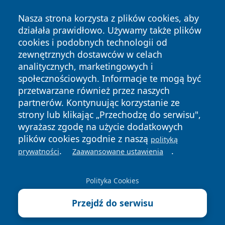
Nasza strona korzysta z plików cookies, aby
działała prawidłowo. Używamy także plików
cookies i podobnych technologii od
zewnętrznych dostawców w celach
Copyright © 2026 terazgniezno.pl Wszystkie prawa
analitycznych, marketingowych i
zastrzeżone.
społecznościowych. Informacje te mogą być
przetwarzane również przez naszych
partnerów. Kontynuując korzystanie ze
Polityka
Polityka
News
Autorzy
strony lub klikając „Przechodzę do serwisu",
Prywatności
Cookies
wyrażasz zgodę na użycie dodatkowych
plików cookies zgodnie z naszą
polityką
.
.
prywatności
Zaawansowane ustawienia
Polityka Cookies
Przejdź do serwisu