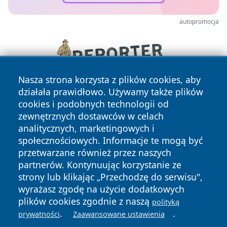
autopromocja
Nasza strona korzysta z plików cookies, aby
działała prawidłowo. Używamy także plików
cookies i podobnych technologii od
zewnętrznych dostawców w celach
analitycznych, marketingowych i
społecznościowych. Informacje te mogą być
przetwarzane również przez naszych
Copyright © 2026 terazgniezno.pl Wszystkie prawa
partnerów. Kontynuując korzystanie ze
zastrzeżone.
strony lub klikając „Przechodzę do serwisu",
wyrażasz zgodę na użycie dodatkowych
plików cookies zgodnie z naszą
polityką
Polityka
Polityka
.
.
News
Autorzy
prywatności
Zaawansowane ustawienia
Prywatności
Cookies