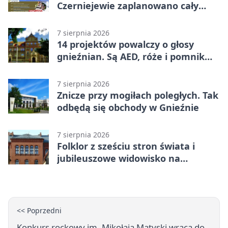
Czerniejewie zaplanowano cały
dzień atrakcji
7 sierpnia 2026
14 projektów powalczy o głosy
gnieźnian. Są AED, róże i pomnik
Wojtka
7 sierpnia 2026
Znicze przy mogiłach poległych. Tak
odbędą się obchody w Gnieźnie
7 sierpnia 2026
Folklor z sześciu stron świata i
jubileuszowe widowisko na
gnieźnieńskim Rynku
<< Poprzedni
Konkurs rockowy im. Mikołaja Matyski wraca do