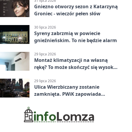
31 lipca 2026
Gniezno otworzy sezon z Katarzyną
Groniec - wieczór pełen słów
30 lipca 2026
Syreny zabrzmią w powiecie
gnieźnieńskim. To nie będzie alarm
29 lipca 2026
Montaż klimatyzacji na własną
rękę? To może skończyć się wysoką
karą
29 lipca 2026
Ulica Wierzbiczany zostanie
zamknięta. PWiK zapowiada
przerwę w dostawach wody