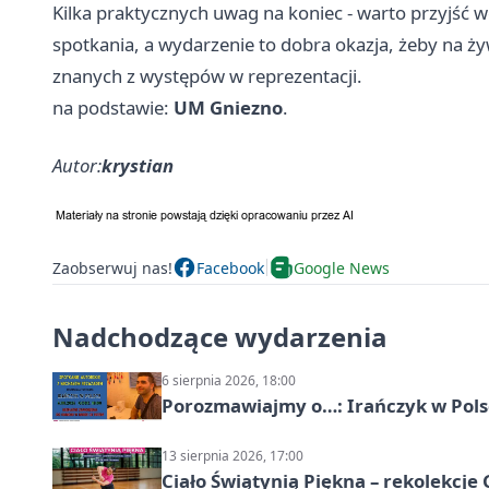
Kilka praktycznych uwag na koniec - warto przyjść w
spotkania, a wydarzenie to dobra okazja, żeby na ż
znanych z występów w reprezentacji.
na podstawie:
UM Gniezno
.
Autor:
krystian
Zaobserwuj nas!
Facebook
Google News
Nadchodzące wydarzenia
6 sierpnia 2026, 18:00
Porozmawiajmy o…: Irańczyk w Polsc
13 sierpnia 2026, 17:00
Ciało Świątynią Piękna – rekolekcje