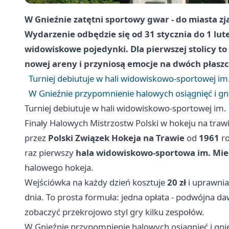
W Gnieźnie zatętni sportowy gwar - do miasta zj
Wydarzenie odbędzie się od 31 stycznia do 1 lute
widowiskowe pojedynki. Dla pierwszej stolicy to
nowej areny i przyniosą emocje na dwóch płaszcz
Turniej debiutuje w hali widowiskowo-sportowej im
W Gnieźnie przypomnienie halowych osiągnięć i gn
Turniej debiutuje w hali widowiskowo-sportowej im.
Finały Halowych Mistrzostw Polski w hokeju na tra
przez
Polski Związek Hokeja na Trawie
od
1961
ro
raz pierwszy
hala widowiskowo-sportowa im. Mie
halowego hokeja.
Wejściówka na każdy dzień kosztuje
20 zł
i uprawni
dnia. To prosta formuła: jedna opłata - podwójna d
zobaczyć przekrojowo styl gry kilku zespołów.
W Gnieźnie przypomnienie halowych osiągnięć i gni