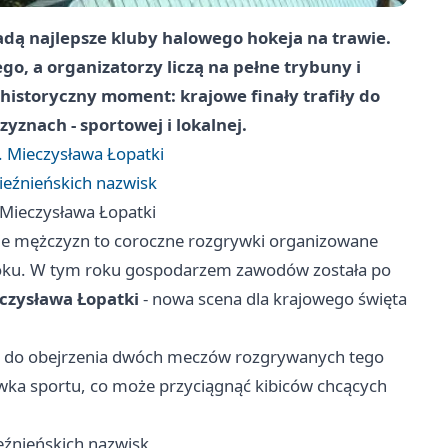
adą najlepsze kluby halowego hokeja na trawie.
go, a organizatorzy liczą na pełne trybuny i
 historyczny moment: krajowe finały trafiły do
yznach - sportowej i lokalnej.
. Mieczysława Łopatki
ieźnieńskich nazwisk
 Mieczysława Łopatki
wie mężczyzn to coroczne rozgrywki organizowane
ku. W tym roku gospodarzem zawodów została po
czysława Łopatki
- nowa scena dla krajowego święta
a do obejrzenia dwóch meczów rozgrywanych tego
awka sportu, co może przyciągnąć kibiców chcących
eźnieńskich nazwisk