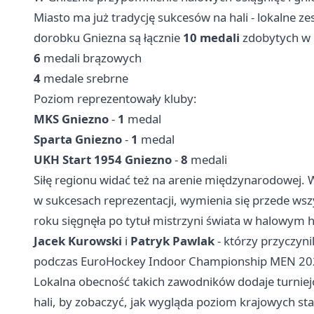
Miasto ma już tradycję sukcesów na hali - lokalne z
dorobku Gniezna są łącznie
10 medali
zdobytych w 
6
medali brązowych
4
medale srebrne
Poziom reprezentowały kluby:
MKS Gniezno
-
1
medal
Sparta Gniezno
-
1
medal
UKH Start 1954 Gniezno
-
8
medali
Siłę regionu widać też na arenie międzynarodowej. W
w sukcesach reprezentacji, wymienia się przede ws
roku sięgnęła po tytuł mistrzyni świata w halowym 
Jacek Kurowski
i
Patryk Pawlak
- którzy przyczyni
podczas EuroHockey Indoor Championship MEN 202
Lokalna obecność takich zawodników dodaje turniej
hali, by zobaczyć, jak wygląda poziom krajowych st