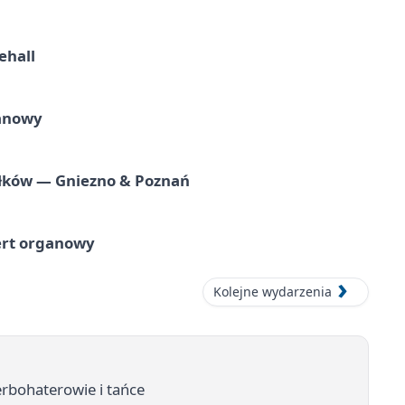
ehall
ganowy
iołków — Gniezno & Poznań
ert organowy
Kolejne wydarzenia
erbohaterowie i tańce