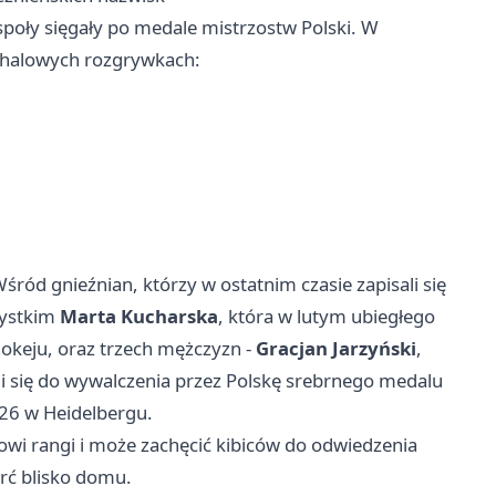
espoły sięgały po medale mistrzostw Polski. W
halowych rozgrywkach:
śród gnieźnian, którzy w ostatnim czasie zapisali się
zystkim
Marta Kucharska
, która w lutym ubiegłego
hokeju, oraz trzech mężczyzn -
Gracjan Jarzyński
,
li się do wywalczenia przez Polskę srebrnego medalu
6 w Heidelbergu.
owi rangi i może zachęcić kibiców do odwiedzenia
arć blisko domu.