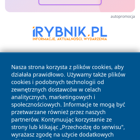
autopromocja
Nasza strona korzysta z plików cookies, aby
działała prawidłowo. Używamy także plików
cookies i podobnych technologii od
zewnętrznych dostawców w celach
Copyright © 2026 terazgniezno.pl Wszystkie prawa
analitycznych, marketingowych i
zastrzeżone.
społecznościowych. Informacje te mogą być
przetwarzane również przez naszych
partnerów. Kontynuując korzystanie ze
Polityka
Polityka
News
Autorzy
strony lub klikając „Przechodzę do serwisu",
Prywatności
Cookies
wyrażasz zgodę na użycie dodatkowych